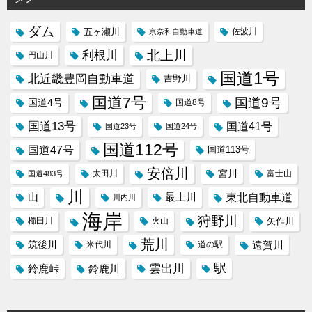
ダム
五ヶ瀬川
京奈和自動車道
佐波川
北上川
利根川
円山川
国道1号
北近畿豊岡自動車道
吉野川
国道7号
国道9号
国道4号
国道8号
国道13号
国道41号
国道23号
国道24号
国道112号
国道47号
国道113号
安倍川
宮川
太田川
国道483号
富士山
川
東北自動車道
山
最上川
川内川
海岸
狩野川
櫛田川
火山
矢作川
荒川
筑後川
遠賀川
米代川
道の駅
駅
雲出川
鈴鹿峠
鈴鹿川