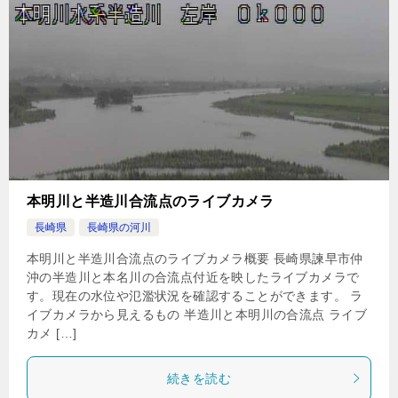
本明川と半造川合流点のライブカメラ
長崎県
長崎県の河川
本明川と半造川合流点のライブカメラ概要 長崎県諫早市仲
沖の半造川と本名川の合流点付近を映したライブカメラで
す。現在の水位や氾濫状況を確認することができます。 ラ
イブカメラから見えるもの 半造川と本明川の合流点 ライブ
カメ […]
続きを読む