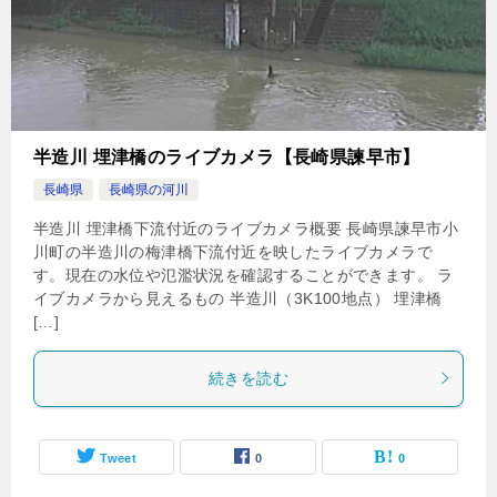
半造川 埋津橋のライブカメラ【長崎県諫早市】
長崎県
長崎県の河川
半造川 埋津橋下流付近のライブカメラ概要 長崎県諫早市小
川町の半造川の梅津橋下流付近を映したライブカメラで
す。現在の水位や氾濫状況を確認することができます。 ラ
イブカメラから見えるもの 半造川（3K100地点） 埋津橋
[…]
続きを読む
Tweet
0
0