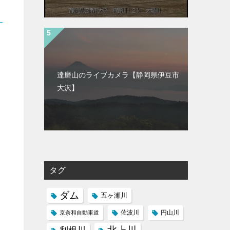
達磨山のライブカメラ【静岡県伊豆市
大沢】
タグ
ダム
五ヶ瀬川
京奈和自動車道
佐波川
円山川