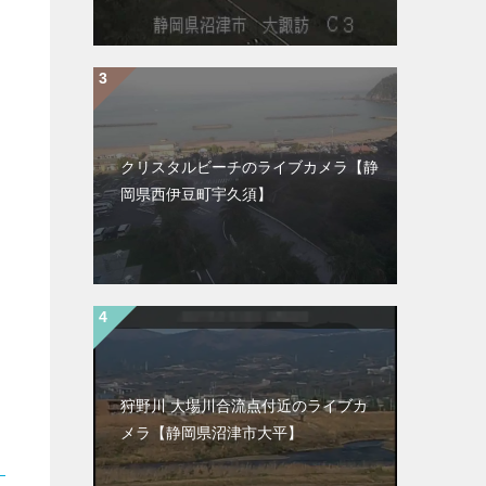
クリスタルビーチのライブカメラ【静
岡県西伊豆町宇久須】
狩野川 大場川合流点付近のライブカ
メラ【静岡県沼津市大平】