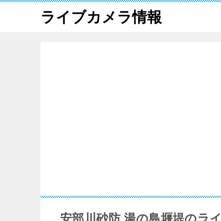
ライブカメラ情報
安部川砂防 湯の島堰堤のラ