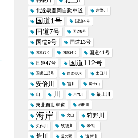
北上川
利根川
北近畿豊岡自動車道
吉野川
国道1号
国道4号
国道7号
国道8号
国道9号
国道13号
国道41号
国道23号
国道24号
国道112号
国道47号
国道113号
太田川
国道483号
安倍川
宮川
富士山
川
山
最上川
川内川
東北自動車道
櫛田川
海岸
狩野川
火山
筑後川
矢作川
米代川
荒川
遠賀川
道の駅