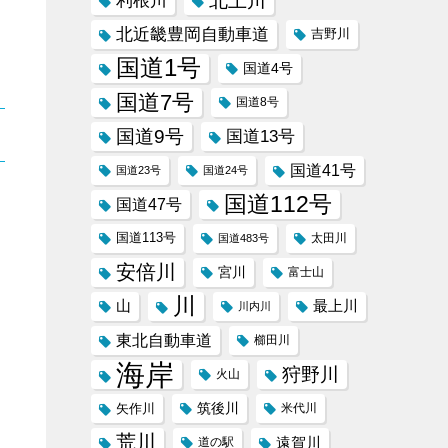
北上川
利根川
北近畿豊岡自動車道
吉野川
国道1号
国道4号
国道7号
国道8号
国道9号
国道13号
国道41号
国道23号
国道24号
国道112号
国道47号
国道113号
太田川
国道483号
安倍川
宮川
富士山
川
山
最上川
川内川
東北自動車道
櫛田川
海岸
狩野川
火山
筑後川
矢作川
米代川
荒川
遠賀川
道の駅