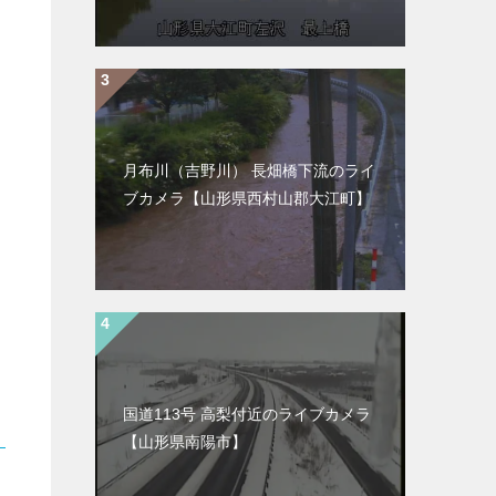
月布川（吉野川） 長畑橋下流のライ
ブカメラ【山形県西村山郡大江町】
国道113号 高梨付近のライブカメラ
【山形県南陽市】