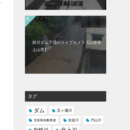
前川ダム下流のライブカメラ【山形県
上山市】
タグ
ダム
五ヶ瀬川
京奈和自動車道
佐波川
円山川