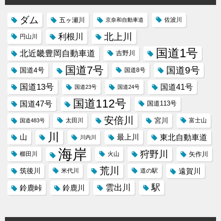
ダム
五ヶ瀬川
京奈和自動車道
佐波川
北上川
利根川
円山川
国道1号
北近畿豊岡自動車道
吉野川
国道7号
国道9号
国道4号
国道8号
国道13号
国道41号
国道23号
国道24号
国道112号
国道47号
国道113号
安倍川
宮川
太田川
国道483号
富士山
川
東北自動車道
山
最上川
川内川
海岸
狩野川
櫛田川
火山
矢作川
荒川
筑後川
遠賀川
米代川
道の駅
駅
雲出川
鈴鹿峠
鈴鹿川