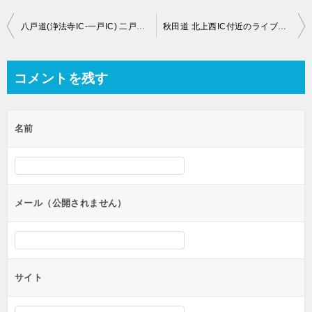
投
八戸道(浄法寺IC-一戸IC) 二戸PA付近のライブカメラ【岩手県二戸市福田大久保越】
秋田道 北上西IC付近のライブカメラ【岩手県北上市和賀町山口】
稿
ナ
コメントを残す
ビ
ゲ
名前
ー
シ
ョ
ン
メール（公開されません）
サイト