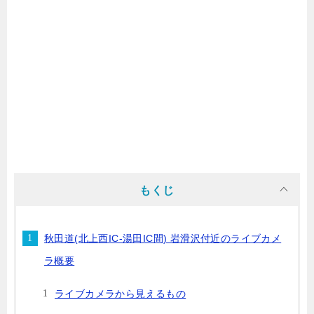
もくじ
秋田道(北上西IC-湯田IC間) 岩滑沢付近のライブカメ
ラ概要
ライブカメラから見えるもの