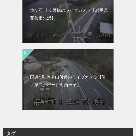
猿ケ石川 安野橋のライブカメラ【岩手県
花巻市矢沢】
国道4号 奥中山付近のライブカメラ【岩
手県二戸郡一戸町西田子】
タグ