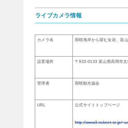
ライブカメラ情報
カメラ名
雨晴海岸から望む女岩、富
設置場所
〒933-0133 富山県高岡市
管理者
雨晴観光協会
URL
公式サイトトップページ
http://www3.nsknet.or.jp/~