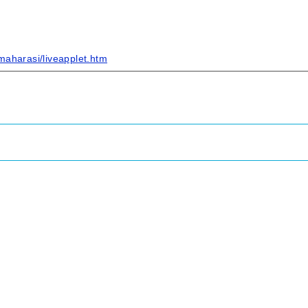
maharasi/liveapplet.htm