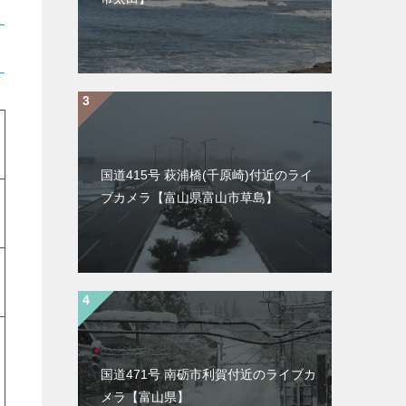
国道415号 萩浦橋(千原崎)付近のライ
ブカメラ【富山県富山市草島】
国道471号 南砺市利賀付近のライブカ
メラ【富山県】