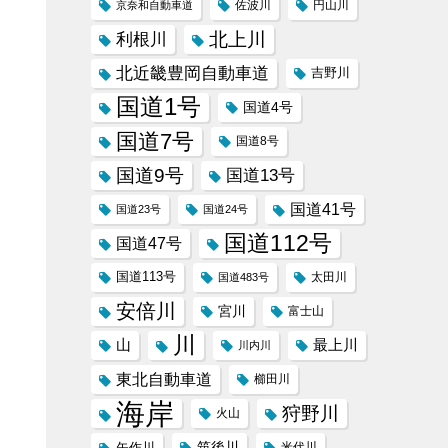
京奈和自動車道
佐波川
円山川
北上川
利根川
北近畿豊岡自動車道
吉野川
国道1号
国道4号
国道7号
国道8号
国道9号
国道13号
国道41号
国道23号
国道24号
国道112号
国道47号
国道113号
太田川
国道483号
安倍川
宮川
富士山
川
山
最上川
川内川
東北自動車道
櫛田川
海岸
狩野川
火山
筑後川
矢作川
米代川