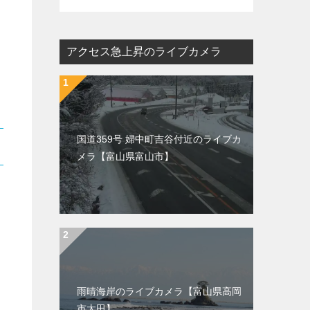
アクセス急上昇のライブカメラ
国道359号 婦中町吉谷付近のライブカ
メラ【富山県富山市】
雨晴海岸のライブカメラ【富山県高岡
市太田】