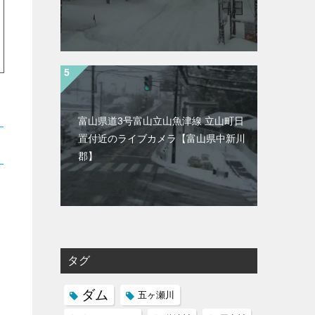
富山県道3号富山立山魚津線 立山町日
置付近のライブカメラ【富山県中新川
郡】
タグ
ダム
五ヶ瀬川