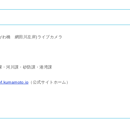
がわ橋 網田川左岸)
ライブカメラ
課・河川課・砂防課・港湾課
ef.kumamoto.jp
（公式サイトホーム）