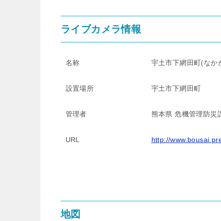
ライブカメラ情報
名称
宇土市下網田町(なか
設置場所
宇土市下網田町
管理者
熊本県 危機管理防災
URL
http://www.bousai.pr
地図