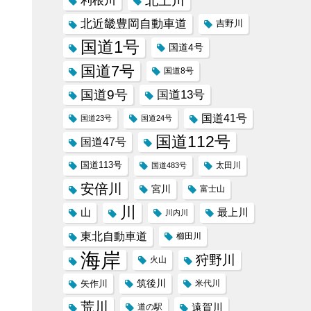
北上川
利根川
北近畿豊岡自動車道
吉野川
国道1号
国道4号
国道7号
国道8号
国道9号
国道13号
国道41号
国道23号
国道24号
国道112号
国道47号
国道113号
太田川
国道483号
安倍川
宮川
富士山
川
山
最上川
川内川
東北自動車道
櫛田川
海岸
狩野川
火山
筑後川
矢作川
米代川
荒川
遠賀川
道の駅