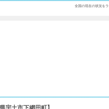
全国の現在の状況をラ
県宇土市下網田町】