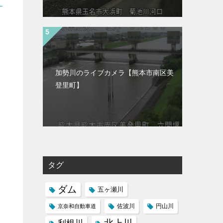
加勢川のライブカメラ【熊本市南区美
登里町】
タグ
ダム
五ヶ瀬川
京奈和自動車道
佐波川
円山川