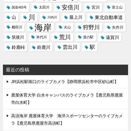
安倍川
宮川
太田川
国道483号
富士山
川
東北自動車道
山
最上川
川内川
海岸
狩野川
櫛田川
火山
矢作川
荒川
筑後川
遠賀川
米代川
道の駅
駅
雲出川
鈴鹿峠
鈴鹿川
最近の投稿
JR浜松駅南口のライブカメラ【静岡県浜松市中区砂山町】
鹿屋体育大学 白水キャンパスのライブカメラ【鹿児島県鹿屋
市白水町】
高須海岸 鹿屋体育大学 海洋スポーツセンターのライブカメ
ラ【鹿児島県鹿屋市高須町】