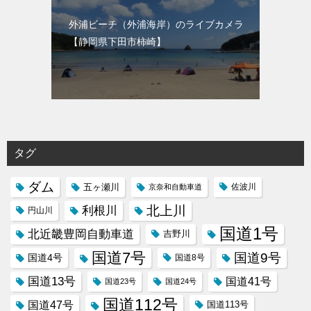
外浦ビーチ（外浦海岸）のライブカメラ
【静岡県下田市柿崎】
タグ
ダム
五ヶ瀬川
京奈和自動車道
佐波川
北上川
利根川
円山川
国道1号
北近畿豊岡自動車道
吉野川
国道7号
国道9号
国道4号
国道8号
国道13号
国道41号
国道23号
国道24号
国道112号
国道47号
国道113号