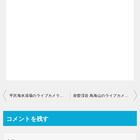
投
平沢海水浴場のライブカメラ【秋田県にかほ市平沢琴浦】
奈曽渓谷 鳥海山のライブカメラ【秋田県にかほ市象潟町横岡】
稿
ナ
コメントを残す
ビ
ゲ