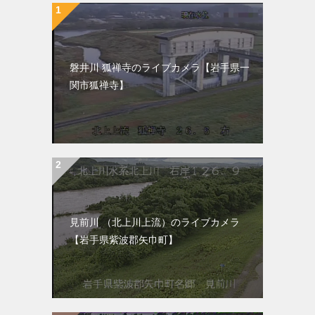
磐井川 狐禅寺のライブカメラ【岩手県一
関市狐禅寺】
見前川 （北上川上流）のライブカメラ
【岩手県紫波郡矢巾町】