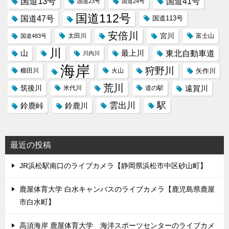
国道13号
国道41号
国道23号
国道24号
国道112号
国道47号
国道113号
安倍川
宮川
太田川
国道483号
富士山
川
東北自動車道
山
最上川
川内川
海岸
狩野川
櫛田川
火山
矢作川
荒川
筑後川
遠賀川
米代川
道の駅
駅
雲出川
鈴鹿峠
鈴鹿川
最近の投稿
JR浜松駅南口のライブカメラ【静岡県浜松市中区砂山町】
鹿屋体育大学 白水キャンパスのライブカメラ【鹿児島県鹿屋
市白水町】
高須海岸 鹿屋体育大学 海洋スポーツセンターのライブカメ