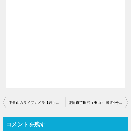
投
下倉山のライブカメラ【岩手県八幡平市松尾寄木】
盛岡市芋田沢（玉山） 国道4号 のライブカメラ【岩手県】
稿
ナ
コメントを残す
ビ