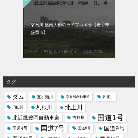
雫石川 盛南大橋のライブカメラ【岩手県
盛岡市】
タグ
ダム
五ヶ瀬川
京奈和自動車道
佐波川
北上川
利根川
円山川
国道1号
北近畿豊岡自動車道
吉野川
国道7号
国道9号
国道4号
国道8号