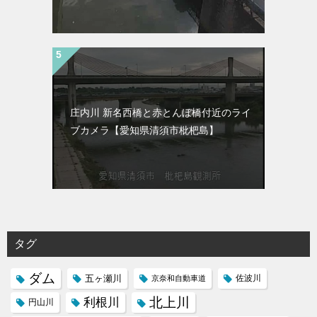
庄内川 新名西橋と赤とんぼ橋付近のライ
ブカメラ【愛知県清須市枇杷島】
タグ
ダム
五ヶ瀬川
京奈和自動車道
佐波川
北上川
利根川
円山川