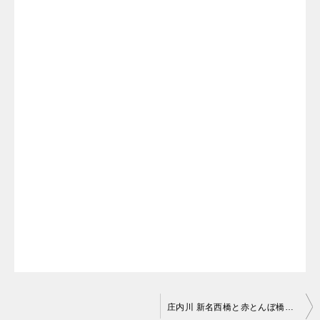
投
庄内川 新名西橋と赤とんぼ橋付近のライブカメラ【愛知県清須市枇杷島】