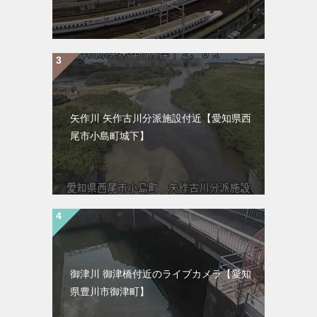
矢作川 矢作古川分派施設付近【愛知県西
尾市小島町城下】
御津川 御津橋付近のライブカメラ【愛知
県豊川市御津町】