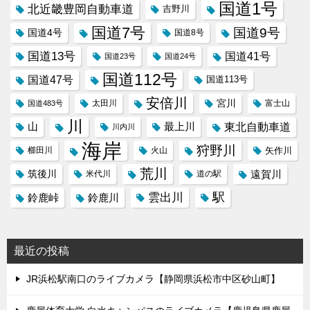
国道1号
北近畿豊岡自動車道
吉野川
国道7号
国道9号
国道4号
国道8号
国道13号
国道41号
国道23号
国道24号
国道112号
国道47号
国道113号
安倍川
宮川
太田川
国道483号
富士山
川
東北自動車道
山
最上川
川内川
海岸
狩野川
櫛田川
火山
矢作川
荒川
筑後川
遠賀川
米代川
道の駅
駅
雲出川
鈴鹿峠
鈴鹿川
最近の投稿
JR浜松駅南口のライブカメラ【静岡県浜松市中区砂山町】