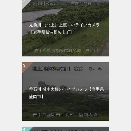
見前川 （北上川上流）のライブカメラ
【岩手県紫波郡矢巾町】
雫石川 盛南大橋のライブカメラ【岩手県
盛岡市】