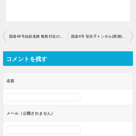
投
国道46号仙岩道路 晩鳥付近のライブカメラ【岩手県岩手郡雫石町橋場】
国道4号 笹目子トンネル(西側)付近のライブカメラ【岩手県二戸郡一戸町小鳥谷笹目子】
稿
ナ
コメントを残す
ビ
ゲ
名前
ー
シ
ョ
ン
メール（公開されません）