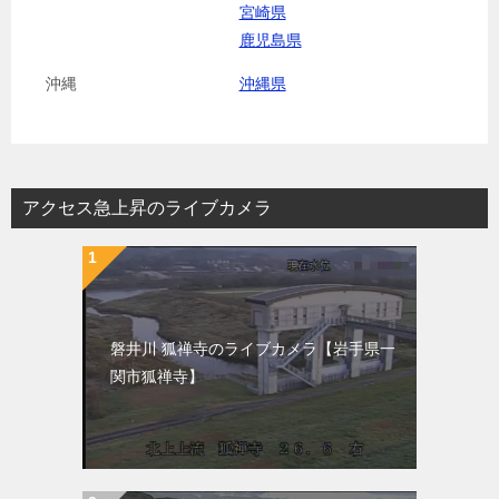
宮崎県
鹿児島県
沖縄
沖縄県
アクセス急上昇のライブカメラ
磐井川 狐禅寺のライブカメラ【岩手県一
関市狐禅寺】