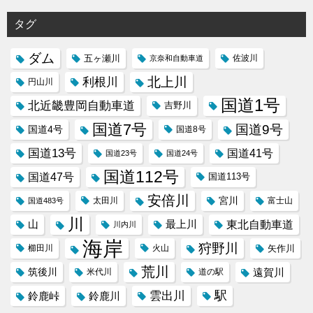
タグ
ダム
五ヶ瀬川
京奈和自動車道
佐波川
北上川
利根川
円山川
国道1号
北近畿豊岡自動車道
吉野川
国道7号
国道9号
国道4号
国道8号
国道13号
国道41号
国道23号
国道24号
国道112号
国道47号
国道113号
安倍川
宮川
太田川
国道483号
富士山
川
東北自動車道
山
最上川
川内川
海岸
狩野川
櫛田川
火山
矢作川
荒川
筑後川
遠賀川
米代川
道の駅
駅
雲出川
鈴鹿峠
鈴鹿川