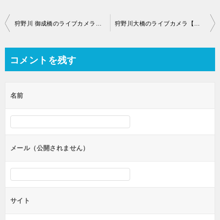
投
狩野川 御成橋のライブカメラ【静岡県沼津市市場町】
狩野川大橋のライブカメラ【静岡県伊豆市】
稿
ナ
コメントを残す
ビ
ゲ
名前
ー
シ
ョ
ン
メール（公開されません）
サイト