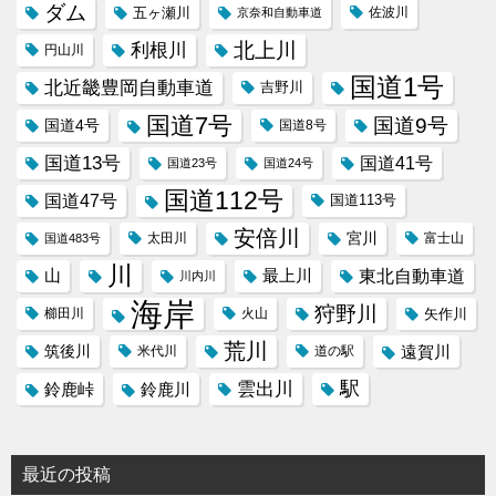
ダム
五ヶ瀬川
京奈和自動車道
佐波川
北上川
利根川
円山川
国道1号
北近畿豊岡自動車道
吉野川
国道7号
国道9号
国道4号
国道8号
国道13号
国道41号
国道23号
国道24号
国道112号
国道47号
国道113号
安倍川
宮川
太田川
国道483号
富士山
川
東北自動車道
山
最上川
川内川
海岸
狩野川
櫛田川
火山
矢作川
荒川
筑後川
遠賀川
米代川
道の駅
駅
雲出川
鈴鹿峠
鈴鹿川
最近の投稿