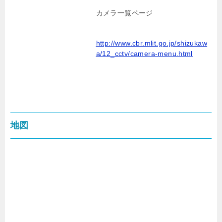
カメラ一覧ページ
http://www.cbr.mlit.go.jp/shizukaw
a/12_cctv/camera-menu.html
地図