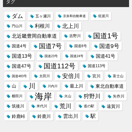
タグ
ダム
五ヶ瀬川
京奈和自動車道
佐波川
北上川
利根川
円山川
国道1号
北近畿豊岡自動車道
吉野川
国道7号
国道9号
国道4号
国道8号
国道13号
国道41号
国道23号
国道24号
国道112号
国道47号
国道113号
安倍川
宮川
太田川
国道483号
富士山
川
東北自動車道
山
最上川
川内川
海岸
狩野川
櫛田川
火山
矢作川
荒川
筑後川
遠賀川
米代川
道の駅
駅
雲出川
鈴鹿峠
鈴鹿川