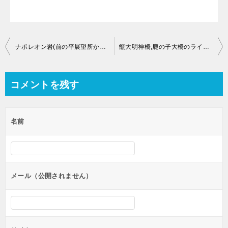
投
ナポレオン岩(前の平展望所から)のライブカメラ【鹿児島県薩摩川内市下甑町瀬々野浦】
甑大明神橋,鹿の子大橋のライブカメラ【鹿児島県薩摩川内市上甑町中甑】
稿
ナ
コメントを残す
ビ
ゲ
名前
ー
シ
ョ
ン
メール（公開されません）