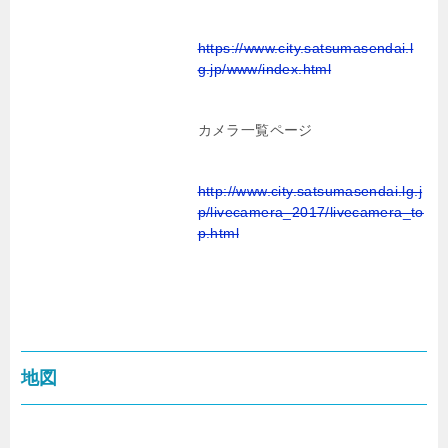
https://www.city.satsumasendai.l
g.jp/www/index.html
カメラ一覧ページ
http://www.city.satsumasendai.lg.j
p/livecamera_2017/livecamera_to
p.html
地図