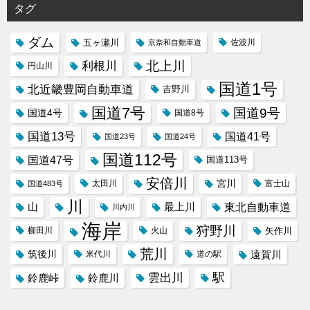
タグ
ダム
五ヶ瀬川
京奈和自動車道
佐波川
北上川
利根川
円山川
国道1号
北近畿豊岡自動車道
吉野川
国道7号
国道9号
国道4号
国道8号
国道13号
国道41号
国道23号
国道24号
国道112号
国道47号
国道113号
安倍川
宮川
太田川
国道483号
富士山
川
東北自動車道
山
最上川
川内川
海岸
狩野川
櫛田川
火山
矢作川
荒川
筑後川
遠賀川
米代川
道の駅
駅
雲出川
鈴鹿峠
鈴鹿川