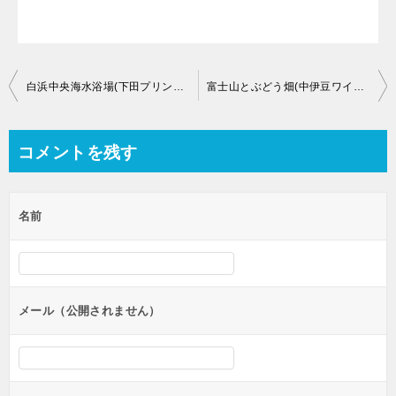
投
白浜中央海水浴場(下田プリンスホテルから)のライブカメラ【静岡県下田市白浜】
富士山とぶどう畑(中伊豆ワイナリーリゾートから)のライブカメラ【静岡県伊豆市下白岩】
稿
ナ
コメントを残す
ビ
ゲ
名前
ー
シ
ョ
ン
メール（公開されません）