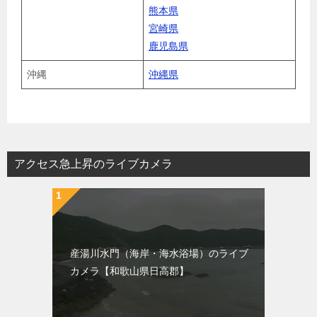
熊本県
宮崎県
鹿児島県
沖縄
沖縄県
アクセス急上昇のライブカメラ
産湯川水門（海岸・海水浴場）のライブ
カメラ【和歌山県日高郡】