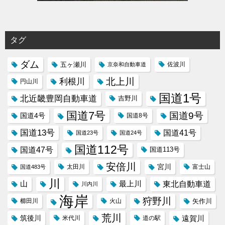
タグ
ダム
五ヶ瀬川
京奈和自動車道
佐波川
北上川
利根川
円山川
国道1号
北近畿豊岡自動車道
吉野川
国道7号
国道9号
国道4号
国道8号
国道13号
国道41号
国道23号
国道24号
国道112号
国道47号
国道113号
安倍川
宮川
太田川
国道483号
富士山
川
東北自動車道
山
最上川
川内川
海岸
狩野川
櫛田川
火山
矢作川
荒川
筑後川
遠賀川
米代川
道の駅