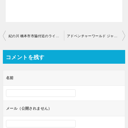
投
紀の川 橋本市市脇付近のライブカメラ【和歌山県】
アドベンチャーワールド ジャイアントパンダのライブカメラ【和歌山県西牟婁郡白浜町堅田】
稿
ナ
コメントを残す
ビ
ゲ
名前
ー
シ
ョ
ン
メール（公開されません）