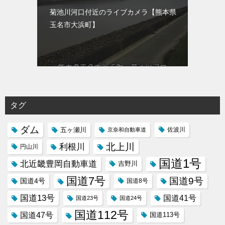
菊池川河口付近のライブカメラ【熊本県
玉名市大浜町】
タグ
ダム
五ヶ瀬川
京奈和自動車道
佐波川
北上川
利根川
円山川
国道1号
北近畿豊岡自動車道
吉野川
国道7号
国道9号
国道4号
国道8号
国道13号
国道41号
国道23号
国道24号
国道112号
国道47号
国道113号