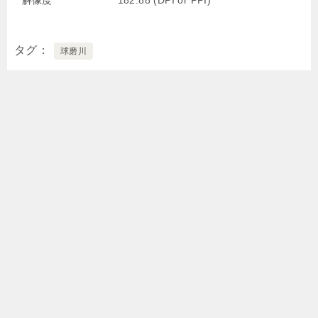
解像度
182.88 (DPI or PPI)
タグ
球磨川