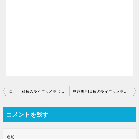
投
白川 小磧橋のライブカメラ【熊本県熊本市中央区】
球磨川 明廿橋のライブカメラ【熊本県球磨郡あさぎり町】
稿
ナ
コメントを残す
ビ
ゲ
名前