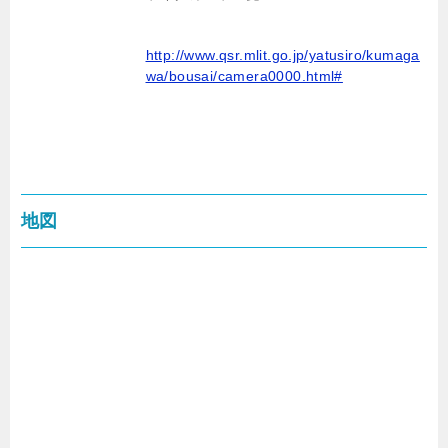
http://www.qsr.mlit.go.jp/yatusiro/kumaga
wa/bousai/camera0000.html#
地図