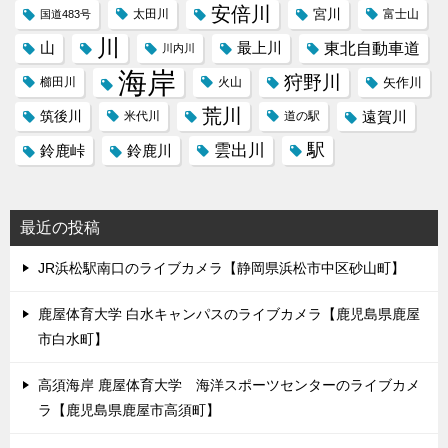
安倍川
宮川
太田川
国道483号
富士山
川
東北自動車道
山
最上川
川内川
海岸
狩野川
櫛田川
火山
矢作川
荒川
筑後川
遠賀川
米代川
道の駅
駅
雲出川
鈴鹿峠
鈴鹿川
最近の投稿
JR浜松駅南口のライブカメラ【静岡県浜松市中区砂山町】
鹿屋体育大学 白水キャンパスのライブカメラ【鹿児島県鹿屋
市白水町】
高須海岸 鹿屋体育大学 海洋スポーツセンターのライブカメ
ラ【鹿児島県鹿屋市高須町】