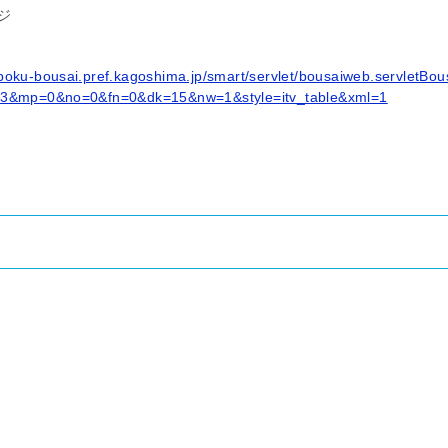
ジ
boku-bousai.pref.kagoshima.jp/smart/servlet/bousaiweb.servletBou
=3&mp=0&no=0&fn=0&dk=15&nw=1&style=itv_table&xml=1