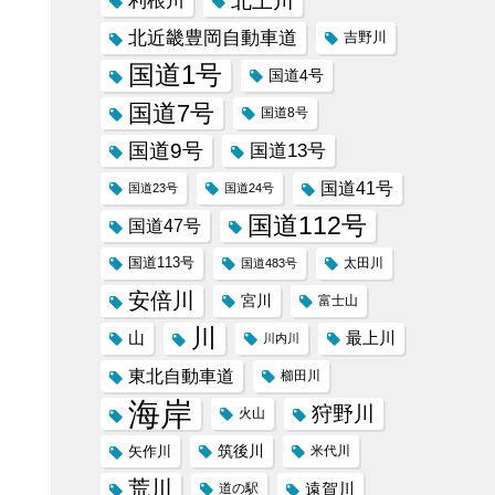
北上川
利根川
北近畿豊岡自動車道
吉野川
国道1号
国道4号
国道7号
国道8号
国道9号
国道13号
国道41号
国道23号
国道24号
国道112号
国道47号
国道113号
太田川
国道483号
安倍川
宮川
富士山
川
山
最上川
川内川
東北自動車道
櫛田川
海岸
狩野川
火山
筑後川
矢作川
米代川
荒川
遠賀川
道の駅