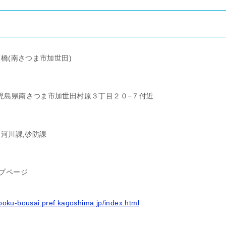
橋(南さつま市加世田)
1 鹿児島県南さつま市加世田村原３丁目２０−７付近
 河川課,砂防課
プページ
boku-bousai.pref.kagoshima.jp/index.html