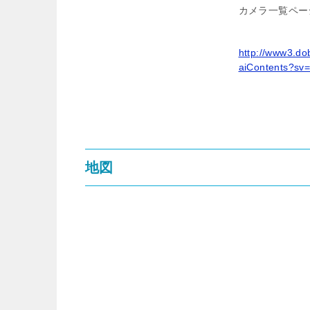
カメラ一覧ペー
http://www3.do
aiContents?sv
地図