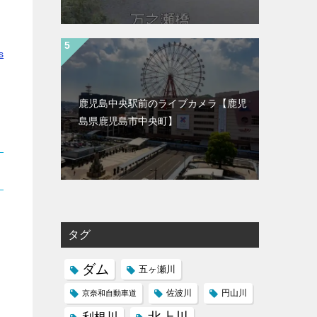
s
鹿児島中央駅前のライブカメラ【鹿児
島県鹿児島市中央町】
タグ
ダム
五ヶ瀬川
京奈和自動車道
佐波川
円山川