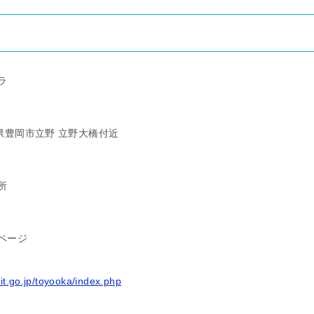
ラ
兵庫県豊岡市立野 立野大橋付近
所
ページ
lit.go.jp/toyooka/index.php