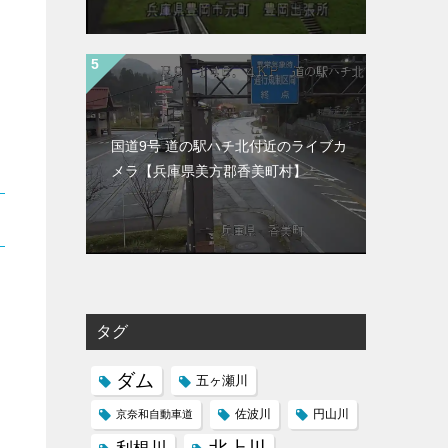
国道9号 道の駅ハチ北付近のライブカ
メラ【兵庫県美方郡香美町村】
タグ
ダム
五ヶ瀬川
京奈和自動車道
佐波川
円山川