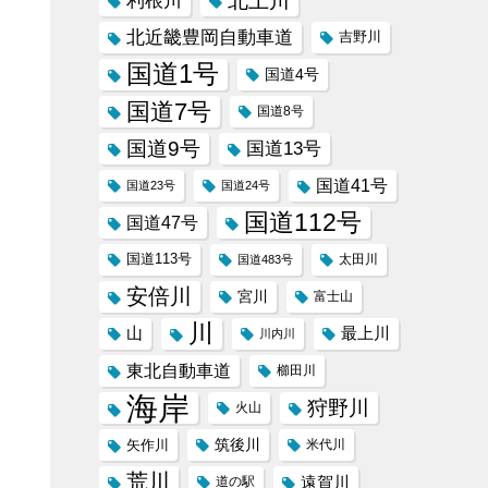
北上川
利根川
北近畿豊岡自動車道
吉野川
国道1号
国道4号
国道7号
国道8号
国道9号
国道13号
国道41号
国道23号
国道24号
国道112号
国道47号
国道113号
太田川
国道483号
安倍川
宮川
富士山
川
山
最上川
川内川
東北自動車道
櫛田川
海岸
狩野川
火山
筑後川
矢作川
米代川
荒川
遠賀川
道の駅