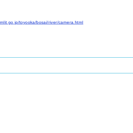
.mlit.go.jp/toyooka/bosai/river/camera.html