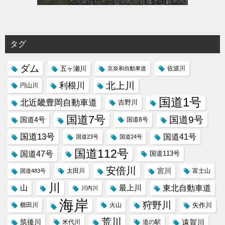
タグ
ダム
五ヶ瀬川
京奈和自動車道
佐波川
北上川
利根川
円山川
国道1号
北近畿豊岡自動車道
吉野川
国道7号
国道9号
国道4号
国道8号
国道13号
国道41号
国道23号
国道24号
国道112号
国道47号
国道113号
安倍川
宮川
太田川
国道483号
富士山
川
東北自動車道
山
最上川
川内川
海岸
狩野川
櫛田川
火山
矢作川
荒川
筑後川
遠賀川
米代川
道の駅