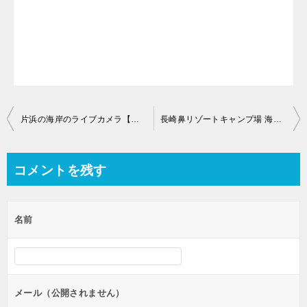
投
片浜の海岸のライブカメラ【静岡県沼津市大諏訪】
長崎鼻リゾートキャンプ場 海水浴場のライブカメラ【大分県豊後高田市】
稿
ナ
コメントを残す
ビ
ゲ
名前
ー
シ
ョ
ン
メール（公開されません）