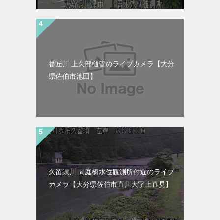
番匠川 上久部樋管のライブカメラ【大分
県佐伯市池田】
久留須川 間庭橋水位観測所付近のライブ
カメラ【大分県佐伯市直川大字上直見】