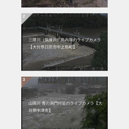
三隈川（筑後川）島内堰のライブカメラ
【大分県日田市中之島町】
山国川 青の洞門付近のライブカメラ【大
分県中津市】