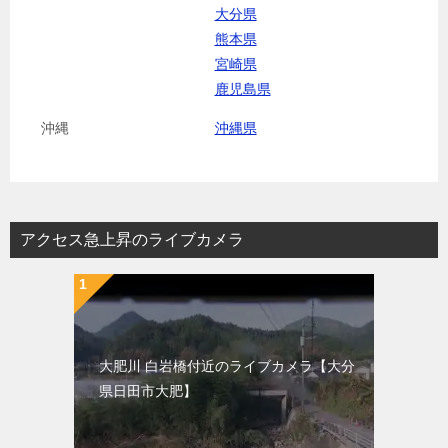
大分県
熊本県
宮崎県
鹿児島県
沖縄
沖縄県
アクセス急上昇のライブカメラ
大肥川 白岩橋付近のライブカメラ【大分
県日田市大肥】