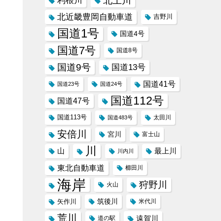
北上川
利根川
北近畿豊岡自動車道
吉野川
国道1号
国道4号
国道7号
国道8号
国道9号
国道13号
国道41号
国道23号
国道24号
国道112号
国道47号
国道113号
太田川
国道483号
安倍川
宮川
富士山
川
山
最上川
川内川
東北自動車道
櫛田川
海岸
狩野川
火山
筑後川
矢作川
米代川
荒川
遠賀川
道の駅