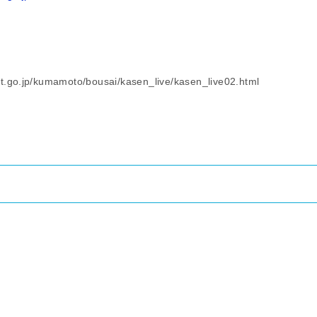
lit.go.jp/kumamoto/bousai/kasen_live/kasen_live02.html