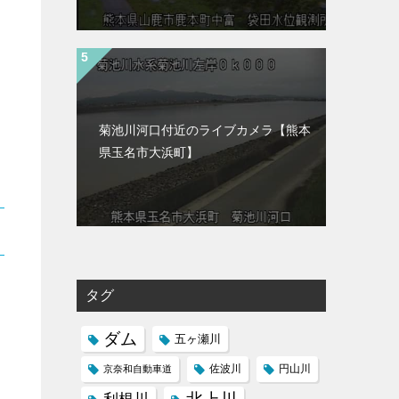
菊池川河口付近のライブカメラ【熊本
県玉名市大浜町】
タグ
ダム
五ヶ瀬川
京奈和自動車道
佐波川
円山川