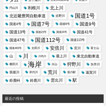
北上川
利根川
円山川
国道1号
北近畿豊岡自動車道
吉野川
国道7号
国道9号
国道4号
国道8号
国道13号
国道41号
国道23号
国道24号
国道112号
国道47号
国道113号
安倍川
宮川
太田川
国道483号
富士山
川
東北自動車道
山
最上川
川内川
海岸
狩野川
櫛田川
火山
矢作川
荒川
筑後川
遠賀川
米代川
道の駅
駅
雲出川
鈴鹿峠
鈴鹿川
最近の投稿