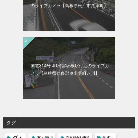
のライブカメラ【島根県松江市八束町】
国道314号 JR出雲坂根駅付近のライブカ
メラ【島根県仁多郡奥出雲町八川】
タグ
ダム
五ヶ瀬川
京奈和自動車道
佐波川