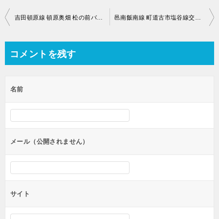
投
吉田頓原線 頓原奥畑 松の前バス停付近のライブカメラ【島根県飯石郡飯南町】
邑南飯南線 町道古市塩谷線交差点付近のライブカメラ【島根県飯石郡飯南町下赤名】
稿
ナ
コメントを残す
ビ
ゲ
名前
ー
シ
ョ
ン
メール（公開されません）
サイト