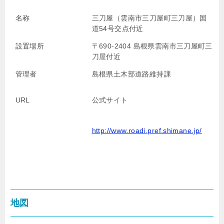
名称
三刀屋（雲南市三刀屋町三刀屋）国
道54号交点付近
設置場所
〒690-2404 島根県雲南市三刀屋町三
刀屋付近
管理者
島根県土木部道路維持課
URL
公式サイト
http://www.roadi.pref.shimane.jp/
地図