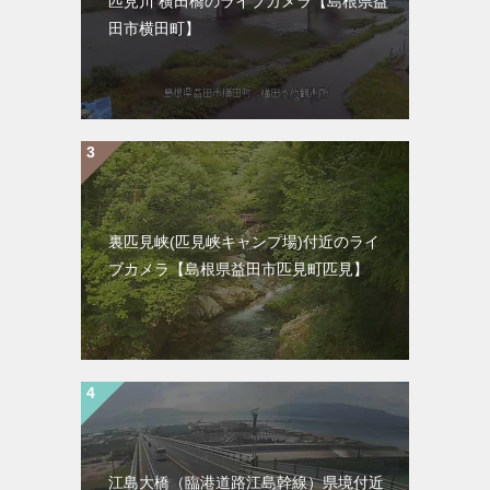
匹見川 横田橋のライブカメラ【島根県益
田市横田町】
裏匹見峡(匹見峡キャンプ場)付近のライ
ブカメラ【島根県益田市匹見町匹見】
江島大橋（臨港道路江島幹線）県境付近