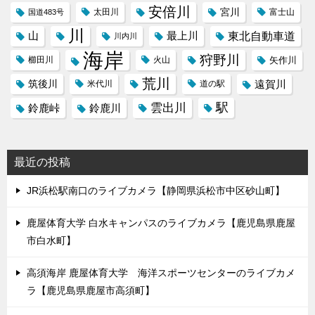
安倍川
宮川
太田川
国道483号
富士山
川
東北自動車道
山
最上川
川内川
海岸
狩野川
櫛田川
火山
矢作川
荒川
筑後川
遠賀川
米代川
道の駅
駅
雲出川
鈴鹿峠
鈴鹿川
最近の投稿
JR浜松駅南口のライブカメラ【静岡県浜松市中区砂山町】
鹿屋体育大学 白水キャンパスのライブカメラ【鹿児島県鹿屋
市白水町】
高須海岸 鹿屋体育大学 海洋スポーツセンターのライブカメ
ラ【鹿児島県鹿屋市高須町】