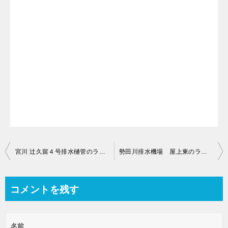
投
宮川 辻久留４号排水樋管のライブカメラ【三重県伊勢市辻久留】
勢田川排水機場 屋上東のライブカメラ【三重県伊勢市田尻町】
稿
ナ
コメントを残す
ビ
ゲ
名前