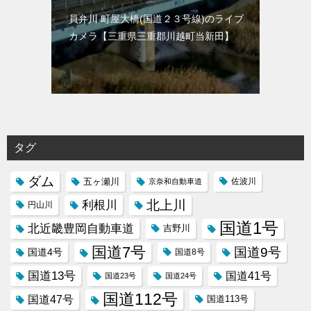
員弁川 町屋大橋(国道２３号線)のライブ
カメラ【三重県三重郡川越町当新田】
タグ
ダム
五ヶ瀬川
京奈和自動車道
佐波川
北上川
利根川
円山川
国道1号
北近畿豊岡自動車道
吉野川
国道7号
国道9号
国道4号
国道8号
国道13号
国道41号
国道23号
国道24号
国道112号
国道47号
国道113号