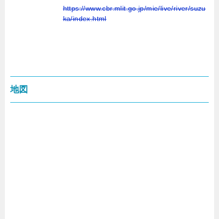
https://www.cbr.mlit.go.jp/mie/live/river/suzu
ka/index.html
地図