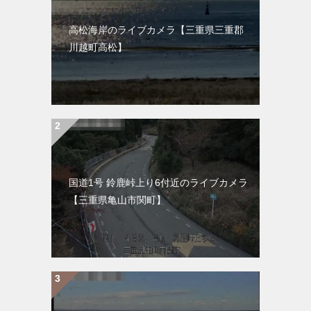
高松海岸のライブカメラ【三重県三重郡
川越町高松】
国道1号 鈴鹿峠上り6付近のライブカメラ
【三重県亀山市関町】