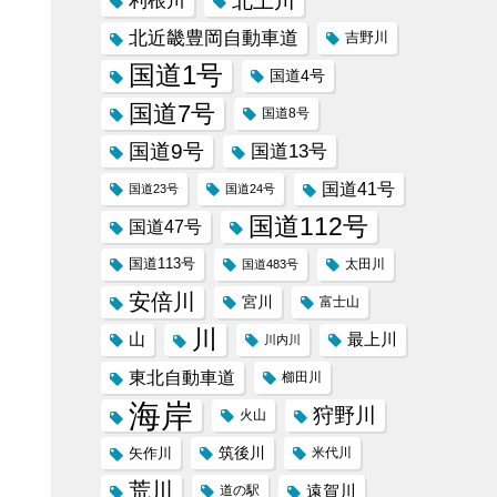
北上川
利根川
北近畿豊岡自動車道
吉野川
国道1号
国道4号
国道7号
国道8号
国道9号
国道13号
国道41号
国道23号
国道24号
国道112号
国道47号
国道113号
太田川
国道483号
安倍川
宮川
富士山
川
山
最上川
川内川
東北自動車道
櫛田川
海岸
狩野川
火山
筑後川
矢作川
米代川
荒川
遠賀川
道の駅