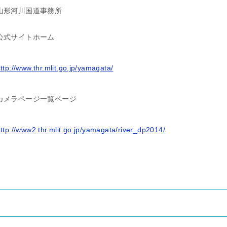
山形河川国道事務所
公式サイトホーム
ttp://www.thr.mlit.go.jp/yamagata/
カメラページ一覧ページ
ttp://www2.thr.mlit.go.jp/yamagata/river_dp2014/