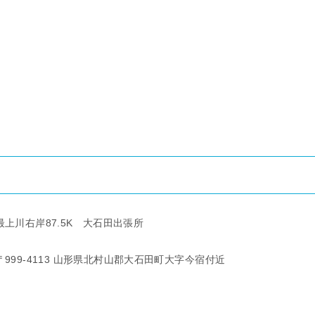
最上川右岸87.5K 大石田出張所
〒999-4113 山形県北村山郡大石田町
大字今宿
付近