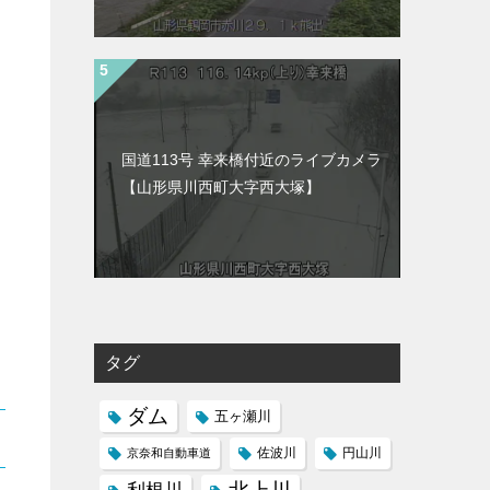
国道113号 幸来橋付近のライブカメラ
【山形県川西町大字西大塚】
タグ
ダム
五ヶ瀬川
京奈和自動車道
佐波川
円山川