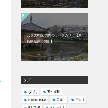
安倍文殊院 境内のライブカメラ【奈
良県桜井市阿部】
タグ
ダム
五ヶ瀬川
京奈和自動車道
佐波川
円山川