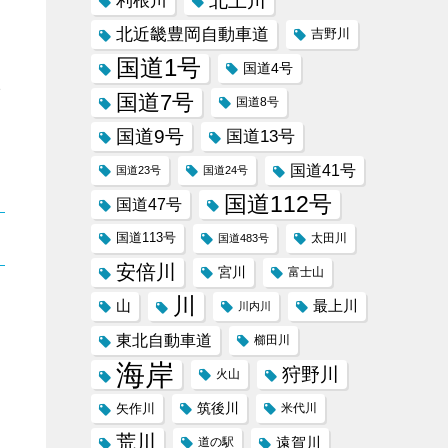
北上川
利根川
北近畿豊岡自動車道
吉野川
国道1号
国道4号
e
国道7号
国道8号
国道9号
国道13号
国道41号
国道23号
国道24号
国道112号
国道47号
国道113号
太田川
国道483号
安倍川
宮川
富士山
川
山
最上川
川内川
東北自動車道
櫛田川
海岸
狩野川
火山
筑後川
矢作川
米代川
荒川
遠賀川
道の駅