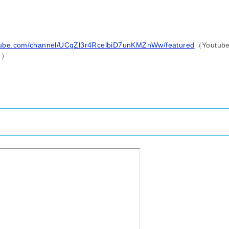
utube.com/channel/UCgZl3r4RcelbiD7unKMZnWw/featured
（Youtub
ム）