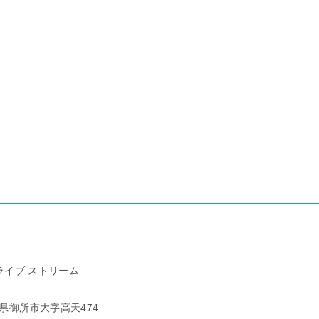
ライブ ストリーム
奈良県御所市大字高天474