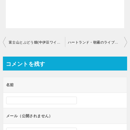
投
富士山とぶどう畑(中伊豆ワイナリーリゾートから)のライブカメラ【静岡県伊豆市下白岩】
ハートランド・朝霧のライブカメラ【静岡県富士宮市根原】
稿
ナ
コメントを残す
ビ
ゲ
名前
ー
シ
ョ
ン
メール（公開されません）