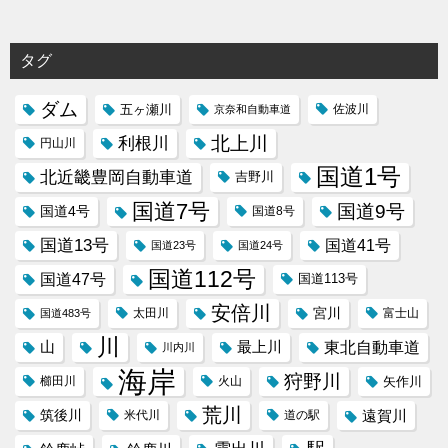
タグ
ダム
五ヶ瀬川
京奈和自動車道
佐波川
北上川
利根川
円山川
国道1号
北近畿豊岡自動車道
吉野川
国道7号
国道9号
国道4号
国道8号
国道13号
国道41号
国道23号
国道24号
国道112号
国道47号
国道113号
安倍川
宮川
太田川
国道483号
富士山
川
東北自動車道
山
最上川
川内川
海岸
狩野川
櫛田川
火山
矢作川
荒川
筑後川
遠賀川
米代川
道の駅