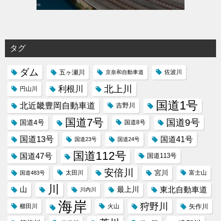
タグ
ダム
五ヶ瀬川
京奈和自動車道
佐波川
北上川
利根川
円山川
国道1号
北近畿豊岡自動車道
吉野川
国道7号
国道9号
国道4号
国道8号
国道13号
国道41号
国道23号
国道24号
国道112号
国道47号
国道113号
安倍川
宮川
太田川
国道483号
富士山
川
東北自動車道
山
最上川
川内川
海岸
狩野川
櫛田川
火山
矢作川