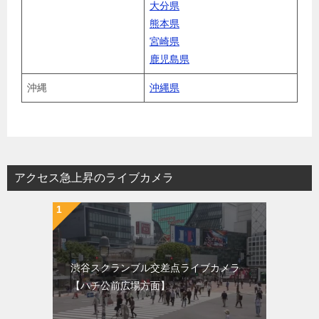
大分県
熊本県
宮崎県
鹿児島県
沖縄
沖縄県
アクセス急上昇のライブカメラ
渋谷スクランブル交差点ライブカメラ
【ハチ公前広場方面】