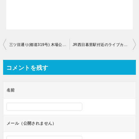
投
三ツ目通り(都道319号) 木場公園のライブカメラ【東京都江東区木場】
JR西日暮里駅付近のライブカメラ【東京都荒川区西日暮里】
稿
ナ
コメントを残す
ビ
ゲ
名前
ー
シ
ョ
ン
メール（公開されません）