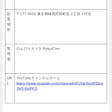
設
〒177-0051 東京都練馬区関町北２丁目２付近
置
場
所
管
のんびりカメラ RelaxCam
理
者
UR
YouTubeチャンネルホーム
L
https://www.youtube.com/channel/UC2UpVqmflS3ro
7kQ-KvlPFQ