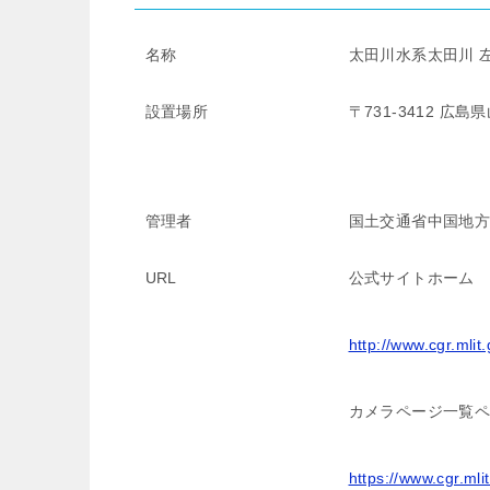
名称
太田川水系太田川 左岸
設置場所
〒731-3412 
管理者
国土交通省中国地
URL
公式サイトホーム
http://www.cgr.mlit
カメラページ一覧
https://www.cgr.mli