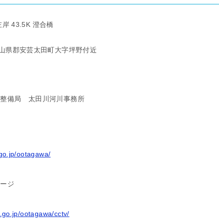
 43.5K 澄合橋
広島県山県郡安芸太田町大字坪野付近
方整備局
太田川河川事務所
.go.jp/ootagawa/
ページ
t.go.jp/ootagawa/cctv/