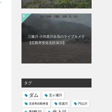
三篠川 小河原川合流のライブカメラ
【広島市安佐北区深川】
タグ
ダム
五ヶ瀬川
京奈和自動車道
佐波川
円山川