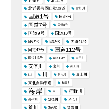
北上川
利根川
北近畿豊岡自動車道
吉野川
国道1号
国道4号
国道7号
国道8号
国道9号
国道13号
国道41号
国道23号
国道24号
国道112号
国道47号
国道113号
太田川
国道483号
安倍川
宮川
富士山
川
山
最上川
川内川
東北自動車道
櫛田川
海岸
狩野川
火山
筑後川
矢作川
米代川
荒川
遠賀川
道の駅