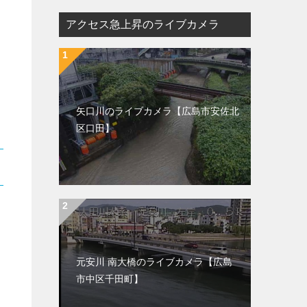
アクセス急上昇のライブカメラ
矢口川のライブカメラ【広島市安佐北
区口田】
元安川 南大橋のライブカメラ【広島
市中区千田町】