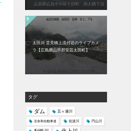
太田川 堂見橋上流付近のライブカメ
ラ【広島県山県郡安芸太田町】
タグ
ダム
五ヶ瀬川
京奈和自動車道
佐波川
円山川