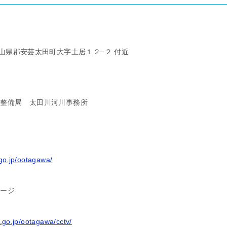
広島県山県郡安芸太田町大字土居１２−２ 付近
方整備局
太田川河川事務所
.go.jp/ootagawa/
ページ
t.go.jp/ootagawa/cctv/