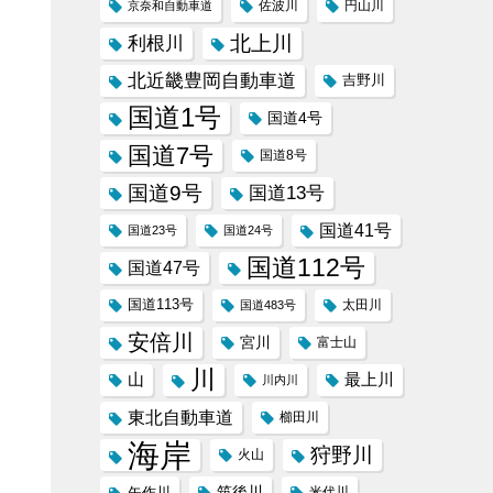
京奈和自動車道
佐波川
円山川
北上川
利根川
北近畿豊岡自動車道
吉野川
国道1号
国道4号
国道7号
国道8号
国道9号
国道13号
国道41号
国道23号
国道24号
国道112号
国道47号
国道113号
太田川
国道483号
安倍川
宮川
富士山
川
山
最上川
川内川
東北自動車道
櫛田川
海岸
狩野川
火山
筑後川
矢作川
米代川