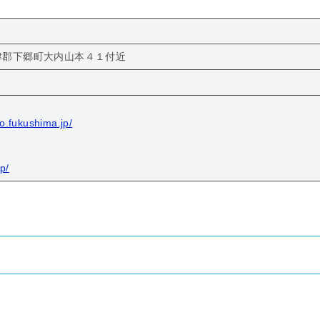
南会津郡下郷町大内山本４１付近
o.fukushima.jp/
p/