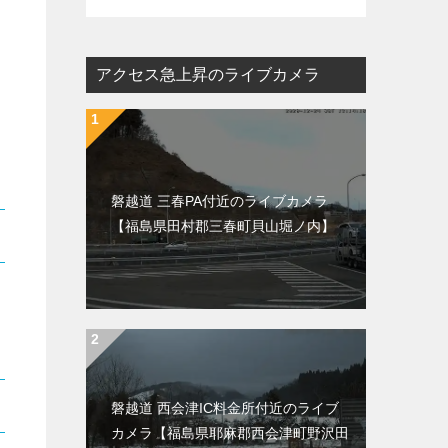
アクセス急上昇のライブカメラ
磐越道 三春PA付近のライブカメラ
【福島県田村郡三春町貝山堀ノ内】
磐越道 西会津IC料金所付近のライブ
カメラ【福島県耶麻郡西会津町野沢田