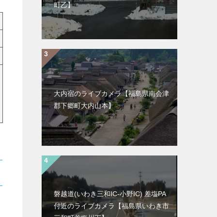
町乙】
大内宿のライブカメラ【福島県南会津
郡下郷町大内山本】
磐越道(いわき三和IC-小野IC) 差塩PA
付近のライブカメラ【福島県いわき市