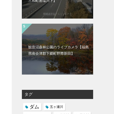
三和町差塩川下】
観音沼森林公園のライブカメラ【福島
県南会津郡下郷町野際新田】
タグ
ダム
五ヶ瀬川