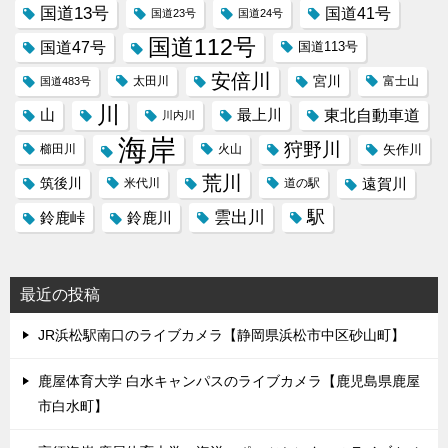
国道13号
国道41号
国道23号
国道24号
国道112号
国道47号
国道113号
安倍川
宮川
太田川
国道483号
富士山
川
東北自動車道
山
最上川
川内川
海岸
狩野川
櫛田川
火山
矢作川
荒川
筑後川
遠賀川
米代川
道の駅
駅
雲出川
鈴鹿峠
鈴鹿川
最近の投稿
JR浜松駅南口のライブカメラ【静岡県浜松市中区砂山町】
鹿屋体育大学 白水キャンパスのライブカメラ【鹿児島県鹿屋
市白水町】