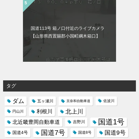
国道113号 箱ノ口付近のライブカメラ
【山形県西置賜郡小国町綱木箱口】
タグ
ダム
五ヶ瀬川
京奈和自動車道
佐波川
北上川
利根川
円山川
国道1号
北近畿豊岡自動車道
吉野川
国道7号
国道9号
国道4号
国道8号