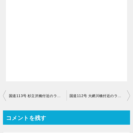
投
国道113号 杉立沢橋付近のライブカメラ【山形県西置賜郡小国町沼沢】
国道112号 大網川橋付近のライブカメラ【山形県鶴岡市】
稿
ナ
コメントを残す
ビ
ゲ