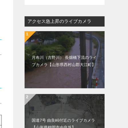
アクセス急上昇のライブカメラ
月布川（吉野川） 長畑橋下流のライ
ブカメラ【山形県西村山郡大江町】
国道7号 由良峠付近のライブカメラ
【山形県鶴岡市由良坂】