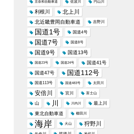
京奈和自動車道
佐波川
円山川
北上川
利根川
北近畿豊岡自動車道
吉野川
国道1号
国道4号
国道7号
国道8号
国道9号
国道13号
国道41号
国道23号
国道24号
国道112号
国道47号
国道113号
太田川
国道483号
安倍川
宮川
富士山
川
山
最上川
川内川
東北自動車道
櫛田川
海岸
狩野川
火山
筑後川
矢作川
米代川