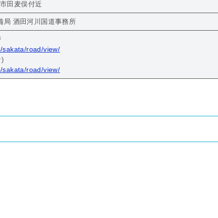
鶴岡市田麦俣付近
備局 酒田河川国道事務所
ジ
jp/sakata/road/view/
)
jp/sakata/road/view/