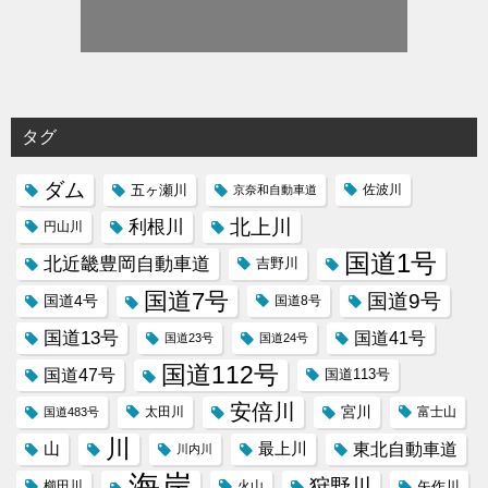
タグ
ダム
五ヶ瀬川
京奈和自動車道
佐波川
北上川
利根川
円山川
国道1号
北近畿豊岡自動車道
吉野川
国道7号
国道9号
国道4号
国道8号
国道13号
国道41号
国道23号
国道24号
国道112号
国道47号
国道113号
安倍川
宮川
太田川
国道483号
富士山
川
東北自動車道
山
最上川
川内川
海岸
狩野川
櫛田川
火山
矢作川