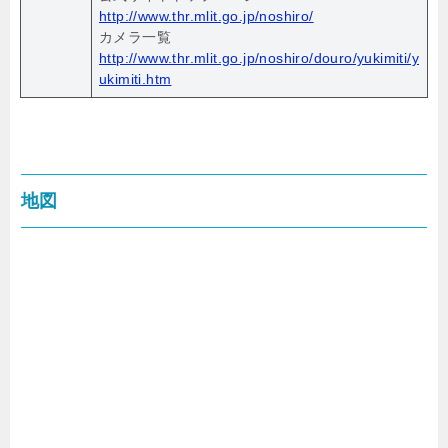
http://www.thr.mlit.go.jp/noshiro/
カメラ一覧
http://www.thr.mlit.go.jp/noshiro/douro/yukimiti/y
ukimiti.htm
地図