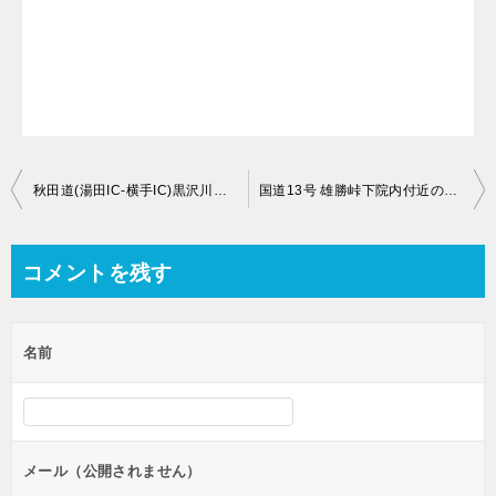
投
秋田道(湯田IC-横手IC)黒沢川橋付近のライブカメラ【秋田県横手市山内黒沢】
国道13号 雄勝峠下院内付近のライブカメラ【秋田県湯沢市下院内柳原】
稿
ナ
コメントを残す
ビ
ゲ
名前
ー
シ
ョ
ン
メール（公開されません）