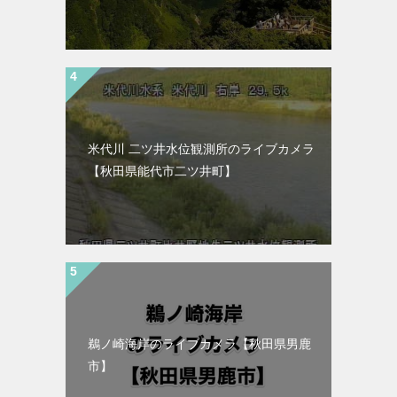
米代川 二ツ井水位観測所のライブカメラ
【秋田県能代市二ツ井町】
鵜ノ崎海岸のライブカメラ【秋田県男鹿
市】