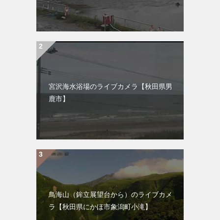
宮沢海水浴場のライブカメラ【秋田県男
鹿市】
鳥海山（鉾立展望台から）のライブカメ
ラ【秋田県にかほ市象潟町小滝】