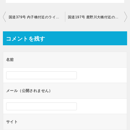
投
国道379号 内子橋付近のライブカメラ【愛媛県喜多郡内子町内子】
国道197号 鹿野川大橋付近のライブカメラ【愛媛県大洲市肱川町宇和川】
稿
ナ
コメントを残す
ビ
ゲ
名前
ー
シ
ョ
ン
メール（公開されません）
サイト