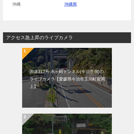
沖縄
沖縄県
アクセス急上昇のライブカメラ
国道317号 水ヶ峠トンネル(今治市側)の
ライブカメラ【愛媛県今治市玉川町龍岡
上】