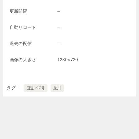
更新間隔
–
自動リロード
–
過去の配信
–
画像の大きさ
1280×720
タグ
国道197号
肱川