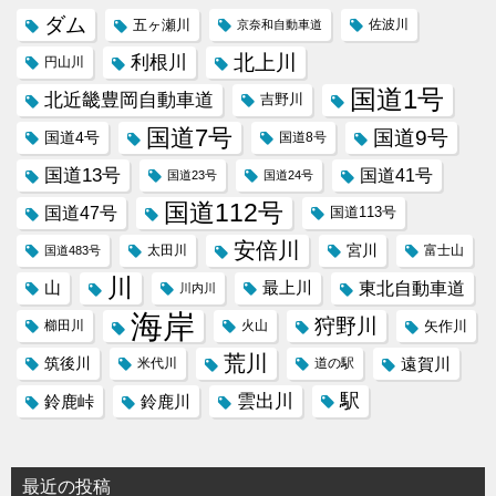
ダム
五ヶ瀬川
京奈和自動車道
佐波川
北上川
利根川
円山川
国道1号
北近畿豊岡自動車道
吉野川
国道7号
国道9号
国道4号
国道8号
国道13号
国道41号
国道23号
国道24号
国道112号
国道47号
国道113号
安倍川
宮川
太田川
国道483号
富士山
川
東北自動車道
山
最上川
川内川
海岸
狩野川
櫛田川
火山
矢作川
荒川
筑後川
遠賀川
米代川
道の駅
駅
雲出川
鈴鹿峠
鈴鹿川
最近の投稿