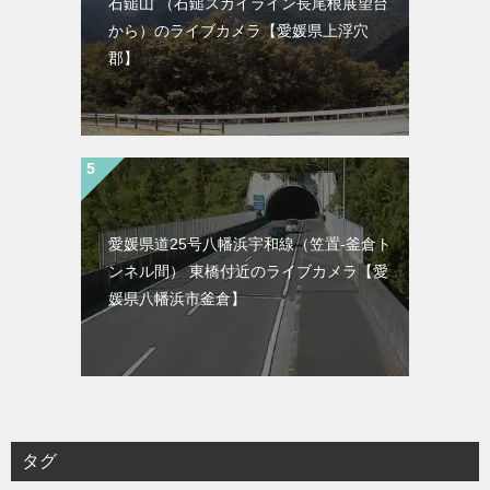
石鎚山 （石鎚スカイライン長尾根展望台
から）のライブカメラ【愛媛県上浮穴
郡】
愛媛県道25号八幡浜宇和線（笠置-釜倉ト
ンネル間） 東橋付近のライブカメラ【愛
媛県八幡浜市釜倉】
タグ