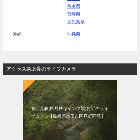
熊本県
宮崎県
鹿児島県
沖縄
沖縄県
アクセス急上昇のライブカメラ
裏匹見峡(匹見峡キャンプ場)付近のライ
ブカメラ【島根県益田市匹見町匹見】