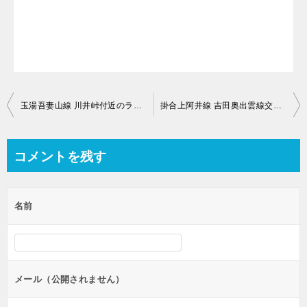
投
玉湯吾妻山線 川井峠付近のライブカメラ【島根県雲南市大東町】
掛合上阿井線 吉田奥出雲線交差点付近のライブカメラ【島根県雲南市吉田町吉田】
稿
ナ
コメントを残す
ビ
ゲ
名前
ー
シ
ョ
ン
メール（公開されません）