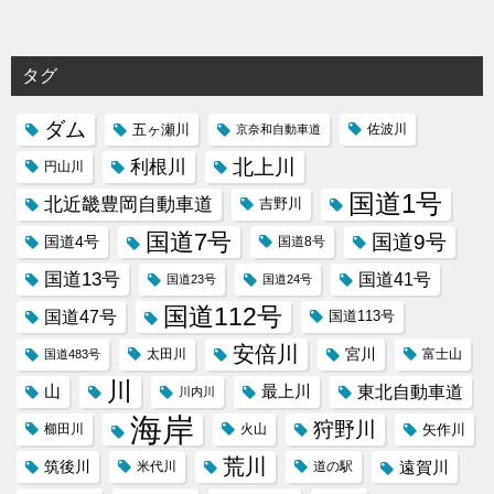
タグ
ダム
五ヶ瀬川
京奈和自動車道
佐波川
北上川
利根川
円山川
国道1号
北近畿豊岡自動車道
吉野川
国道7号
国道9号
国道4号
国道8号
国道13号
国道41号
国道23号
国道24号
国道112号
国道47号
国道113号
安倍川
宮川
太田川
国道483号
富士山
川
東北自動車道
山
最上川
川内川
海岸
狩野川
櫛田川
火山
矢作川
荒川
筑後川
遠賀川
米代川
道の駅