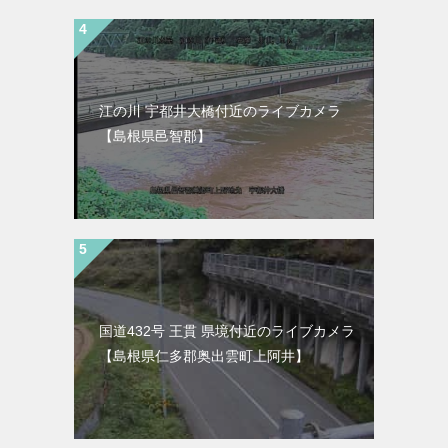
江の川 宇都井大橋付近のライブカメラ
【島根県邑智郡】
国道432号 王貫 県境付近のライブカメラ
【島根県仁多郡奥出雲町上阿井】