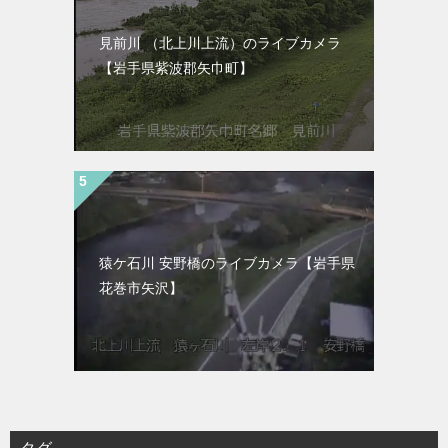
見前川 （北上川上流）のライブカメラ
【岩手県紫波郡矢巾町】
猿ケ石川 安野橋のライブカメラ【岩手県
花巻市矢沢】