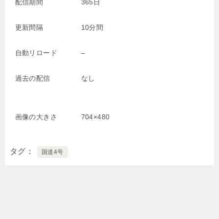
配信期間
365日
更新間隔
10分間
自動リロード
–
過去の配信
なし
画像の大きさ
704×480
タグ
国道4号