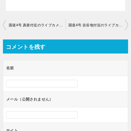
投
国道4号 真柴付近のライブカメラ【岩手県一関市真柴】
国道4号 吉谷地付近のライブカメラ【岩手県】
稿
ナ
コメントを残す
ビ
ゲ
名前
ー
シ
ョ
ン
メール（公開されません）
サイト