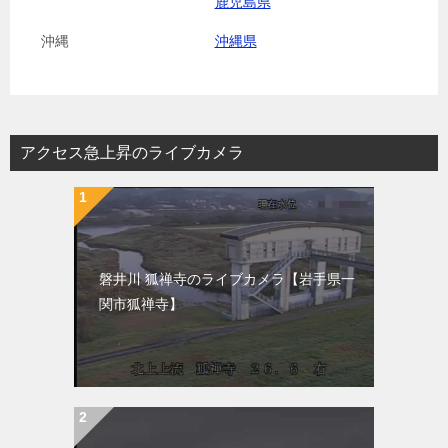
鹿児島県
沖縄
沖縄県
アクセス急上昇のライブカメラ
磐井川 狐禅寺のライブカメラ【岩手県一
関市狐禅寺】