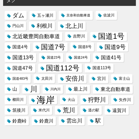
タグ
ダム
五ヶ瀬川
京奈和自動車道
佐波川
北上川
利根川
円山川
国道1号
北近畿豊岡自動車道
吉野川
国道7号
国道9号
国道4号
国道8号
国道13号
国道41号
国道23号
国道24号
国道112号
国道47号
国道113号
安倍川
宮川
太田川
国道483号
富士山
川
東北自動車道
山
最上川
川内川
海岸
狩野川
櫛田川
火山
矢作川
荒川
筑後川
遠賀川
米代川
道の駅
駅
雲出川
鈴鹿峠
鈴鹿川