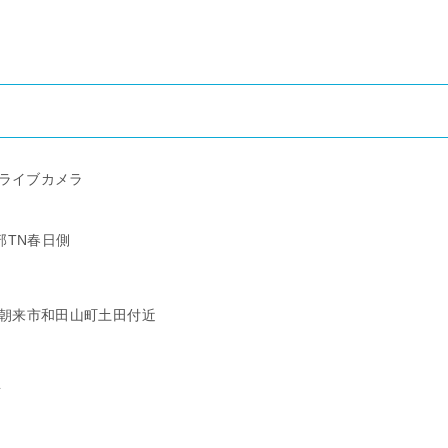
)ライブカメラ
大倉部TN春日側
兵庫県朝来市和田山町土田付近
所