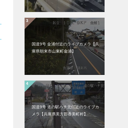
国道9号 金浦付近のライブカメラ【兵
庫県朝来市山東町金浦】
国道9号 道の駅ハチ北付近のライブカ
メラ【兵庫県美方郡香美町村】