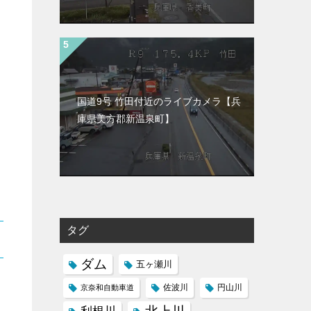
国道9号 竹田付近のライブカメラ【兵
庫県美方郡新温泉町】
タグ
ダム
五ヶ瀬川
京奈和自動車道
佐波川
円山川