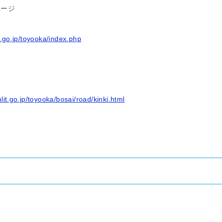
ページ
t.go.jp/toyooka/index.php
lit.go.jp/toyooka/bosai/road/kinki.html