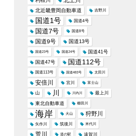
北上川
利根川
北近畿豊岡自動車道
吉野川
国道1号
国道4号
国道7号
国道8号
国道9号
国道13号
国道41号
国道23号
国道24号
国道112号
国道47号
国道113号
太田川
国道483号
安倍川
宮川
富士山
川
山
最上川
川内川
東北自動車道
櫛田川
海岸
狩野川
火山
筑後川
矢作川
米代川
荒川
遠賀川
道の駅