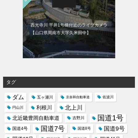
西光寺川 平井1号橋付近のライブカメラ
【山口県周南市大字久米田中】
タグ
ダム
五ヶ瀬川
京奈和自動車道
佐波川
北上川
利根川
円山川
国道1号
北近畿豊岡自動車道
吉野川
国道7号
国道9号
国道4号
国道8号