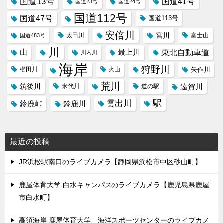
国道13号
国道41号
国道23号
国道24号
国道112号
国道47号
国道113号
安倍川
宮川
太田川
国道483号
富士山
川
東北自動車道
山
最上川
川内川
海岸
狩野川
櫛田川
火山
矢作川
荒川
筑後川
遠賀川
米代川
道の駅
駅
雲出川
鈴鹿峠
鈴鹿川
最近の投稿
JR浜松駅南口のライブカメラ【静岡県浜松市中区砂山町】
鹿屋体育大学 白水キャンパスのライブカメラ【鹿児島県鹿屋
市白水町】
高須海岸 鹿屋体育大学 海洋スポーツセンターのライブカメ