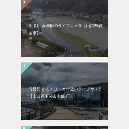
小瀬川 両国橋のライブカメラ【山口県岩
国市】
海響館 あるかぽーと付近のライブカメラ
【山口県下関市南部町】