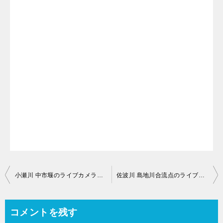
投
小瀬川 中市堰のライブカメラ【山口県玖珂郡和木町】
佐波川 島地川合流点のライブカメラ【山口市徳地堀】
稿
ナ
コメントを残す
ビ