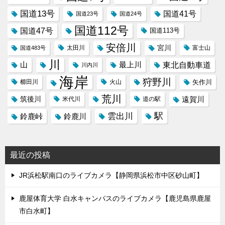
国道13号
国道41号
国道23号
国道24号
国道112号
国道47号
国道113号
安倍川
宮川
太田川
国道483号
富士山
川
東北自動車道
山
最上川
川内川
海岸
狩野川
櫛田川
火山
矢作川
荒川
筑後川
遠賀川
米代川
道の駅
駅
雲出川
鈴鹿峠
鈴鹿川
最近の投稿
JR浜松駅南口のライブカメラ【静岡県浜松市中区砂山町】
鹿屋体育大学 白水キャンパスのライブカメラ【鹿児島県鹿屋
市白水町】