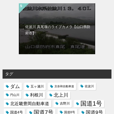
佐波川 真尾堰のライブカメラ【山口県防
府市】
タグ
ダム
五ヶ瀬川
京奈和自動車道
佐波川
北上川
利根川
円山川
国道1号
北近畿豊岡自動車道
吉野川
国道7号
国道9号
国道4号
国道8号