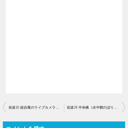
投
佐波川 総合堰のライブカメラ【山口県防府市迫戸町】
佐波川 中央橋（水中鯉のぼり観賞地）のライブカメラ【山口県防府市】
稿
ナ