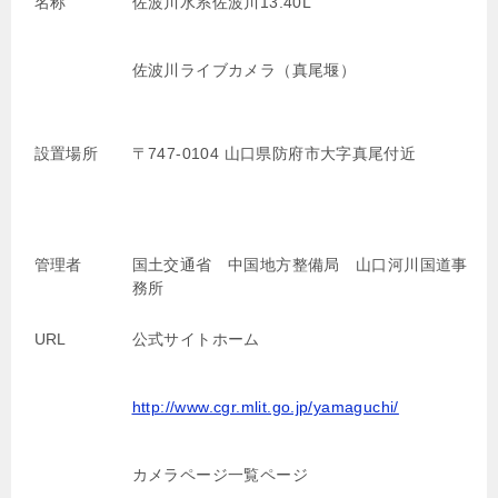
名称
佐波川水系佐波川13.40L
佐波川ライブカメラ（真尾堰）
設置場所
〒747-0104 山口県防府市大字真尾付近
管理者
国土交通省 中国地方整備局 山口河川国道事
務所
URL
公式サイトホーム
http://www.cgr.mlit.go.jp/yamaguchi/
カメラページ一覧ページ