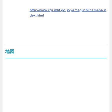
http://www.cgr.mlit.go.jp/yamaguchi/camera/in
dex.html
地図