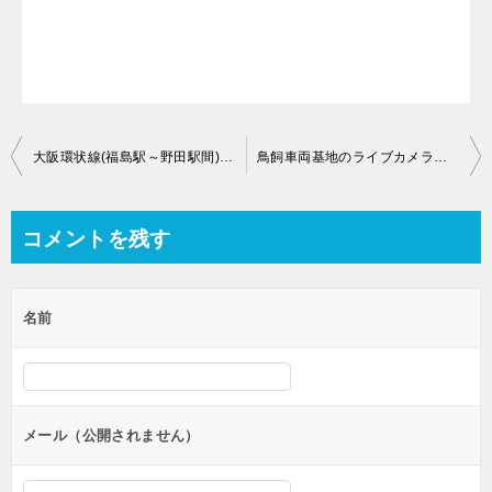
投
大阪環状線(福島駅～野田駅間)のライブカメラ【大阪府大阪市福島区】
鳥飼車両基地のライブカメラ【大阪府摂津市安威川南町】
稿
ナ
コメントを残す
ビ
ゲ
名前
ー
シ
ョ
ン
メール（公開されません）