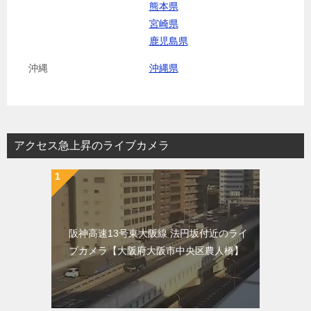
熊本県
宮崎県
鹿児島県
沖縄
沖縄県
アクセス急上昇のライブカメラ
阪神高速13号東大阪線 法円坂付近のライ
ブカメラ【大阪府大阪市中央区農人橋】