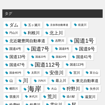
タグ
ダム
五ヶ瀬川
京奈和自動車道
佐波川
北上川
利根川
円山川
国道1号
北近畿豊岡自動車道
吉野川
国道7号
国道9号
国道4号
国道8号
国道13号
国道41号
国道23号
国道24号
国道112号
国道47号
国道113号
安倍川
宮川
太田川
国道483号
富士山
川
東北自動車道
山
最上川
川内川
海岸
狩野川
櫛田川
火山
矢作川
荒川
筑後川
遠賀川
米代川
道の駅
駅
雲出川
鈴鹿峠
鈴鹿川