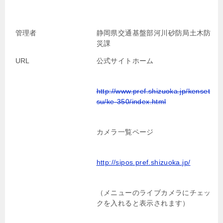
管理者
静岡県交通基盤部河川砂防局土木防
災課
URL
公式サイトホーム
http://www.pref.shizuoka.jp/kenset
su/ke-350/index.html
カメラ一覧ページ
http://sipos.pref.shizuoka.jp/
（メニューのライブカメラにチェッ
クを入れると表示されます）