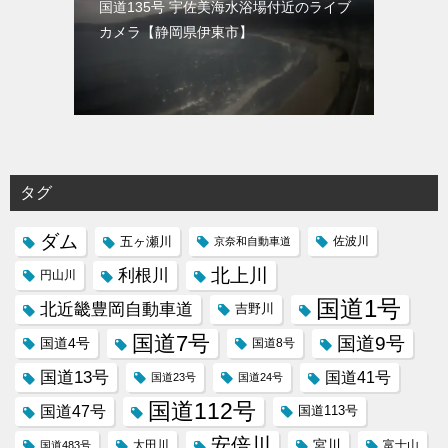
国道135号 宇佐美海水浴場付近のライブ
カメラ【静岡県伊東市】
タグ
ダム
五ヶ瀬川
京奈和自動車道
佐波川
北上川
利根川
円山川
国道1号
北近畿豊岡自動車道
吉野川
国道7号
国道9号
国道4号
国道8号
国道13号
国道41号
国道23号
国道24号
国道112号
国道47号
国道113号
安倍川
宮川
太田川
国道483号
富士山