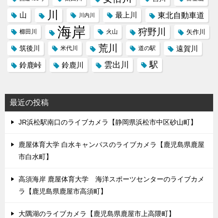
川
東北自動車道
山
最上川
川内川
海岸
狩野川
櫛田川
火山
矢作川
荒川
筑後川
遠賀川
米代川
道の駅
駅
雲出川
鈴鹿峠
鈴鹿川
最近の投稿
JR浜松駅南口のライブカメラ【静岡県浜松市中区砂山町】
鹿屋体育大学 白水キャンパスのライブカメラ【鹿児島県鹿屋
市白水町】
高須海岸 鹿屋体育大学 海洋スポーツセンターのライブカメ
ラ【鹿児島県鹿屋市高須町】
大隅湖のライブカメラ【鹿児島県鹿屋市上高隈町】