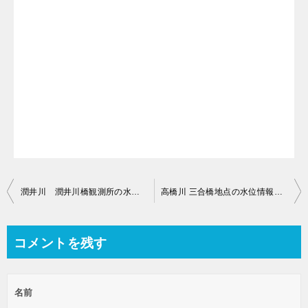
投
潤井川 潤井川橋観測所の水位情報【静岡県富士市】
高橋川 三合橋地点の水位情報【静岡県沼津市青野 】
稿
ナ
コメントを残す
ビ
ゲ
名前
ー