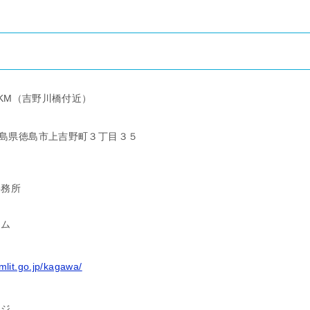
４KM（吉野川橋付近）
3 徳島県徳島市上吉野町３丁目３５
事務所
ーム
mlit.go.jp/kagawa/
ージ