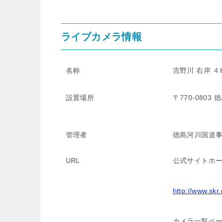
ライブカメラ情報
名称
吉野川 右岸 
設置場所
〒770-080
管理者
徳島河川国道
URL
公式サイトホ
http://www.skr.
カメラ一覧ペ