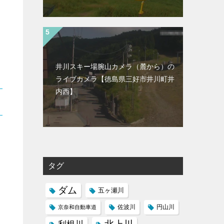
井川スキー場腕山カメラ（麓から）の
ライブカメラ【徳島県三好市井川町井
内西】
タグ
ダム
五ヶ瀬川
京奈和自動車道
佐波川
円山川