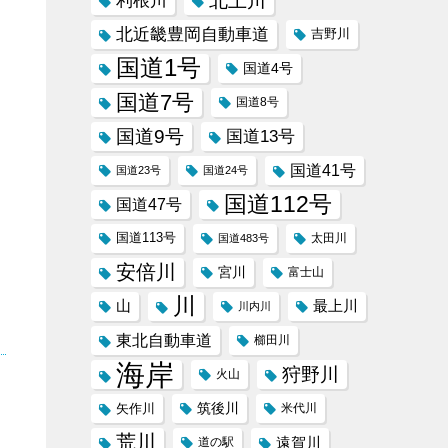
北上川
利根川
北近畿豊岡自動車道
吉野川
国道1号
国道4号
国道7号
国道8号
国道9号
国道13号
国道41号
国道23号
国道24号
国道112号
国道47号
国道113号
太田川
国道483号
安倍川
宮川
富士山
川
山
最上川
川内川
東北自動車道
櫛田川
海岸
狩野川
火山
筑後川
矢作川
米代川
荒川
遠賀川
道の駅