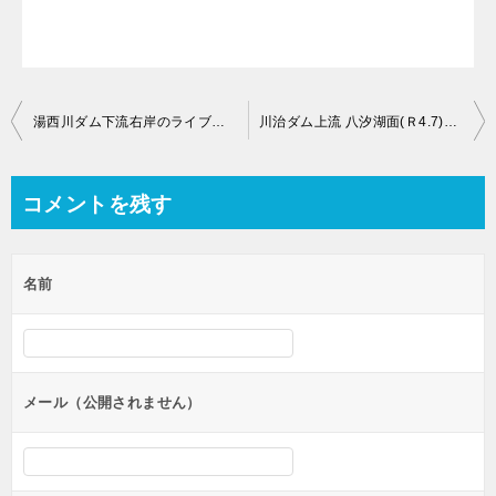
投
湯西川ダム下流右岸のライブカメラ【栃木県日光市西川】
川治ダム上流 八汐湖面(Ｒ4.7)のライブカメラ【栃木県日光市川治温泉川治】
稿
ナ
コメントを残す
ビ
ゲ
名前
ー
シ
ョ
ン
メール（公開されません）