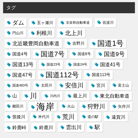
タグ
ダム
五ヶ瀬川
京奈和自動車道
佐波川
北上川
利根川
円山川
国道1号
北近畿豊岡自動車道
吉野川
国道7号
国道9号
国道4号
国道8号
国道13号
国道41号
国道23号
国道24号
国道112号
国道47号
国道113号
安倍川
宮川
太田川
国道483号
富士山
川
東北自動車道
山
最上川
川内川
海岸
狩野川
櫛田川
火山
矢作川
荒川
筑後川
遠賀川
米代川
道の駅
駅
雲出川
鈴鹿峠
鈴鹿川