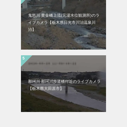
鬼怒川 黄金橋上流(元湯水位観測所)のラ
イブカメラ【栃木県日光市川治温泉川
治】
那珂川 那珂川歩道橋付近のライブカメラ
【栃木県大田原市】