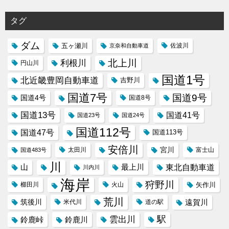
タグ
ダム
五ヶ瀬川
京奈和自動車道
佐波川
北上川
利根川
円山川
国道1号
北近畿豊岡自動車道
吉野川
国道7号
国道9号
国道4号
国道8号
国道13号
国道41号
国道23号
国道24号
国道112号
国道47号
国道113号
安倍川
宮川
太田川
国道483号
富士山
川
東北自動車道
山
最上川
川内川
海岸
狩野川
櫛田川
火山
矢作川
荒川
筑後川
遠賀川
米代川
道の駅
駅
雲出川
鈴鹿峠
鈴鹿川