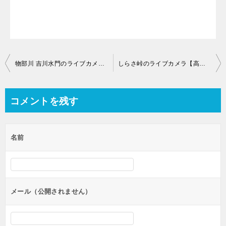
投
物部川 吉川水門のライブカメラ【高知県香南市吉川町】
しらさ峠のライブカメラ【高知県吾川郡いの町】
稿
ナ
コメントを残す
ビ
ゲ
名前
ー
シ
ョ
ン
メール（公開されません）