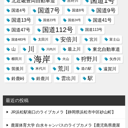
国道1号
北近畿豊岡自動車道
吉野川
国道7号
国道9号
国道4号
国道8号
国道13号
国道41号
国道23号
国道24号
国道112号
国道47号
国道113号
安倍川
宮川
太田川
国道483号
富士山
川
東北自動車道
山
最上川
川内川
海岸
狩野川
櫛田川
火山
矢作川
荒川
筑後川
遠賀川
米代川
道の駅
駅
雲出川
鈴鹿峠
鈴鹿川
最近の投稿
JR浜松駅南口のライブカメラ【静岡県浜松市中区砂山町】
鹿屋体育大学 白水キャンパスのライブカメラ【鹿児島県鹿屋