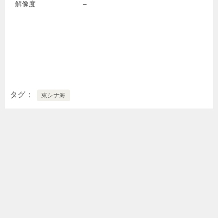
解像度
–
タグ
東シナ海