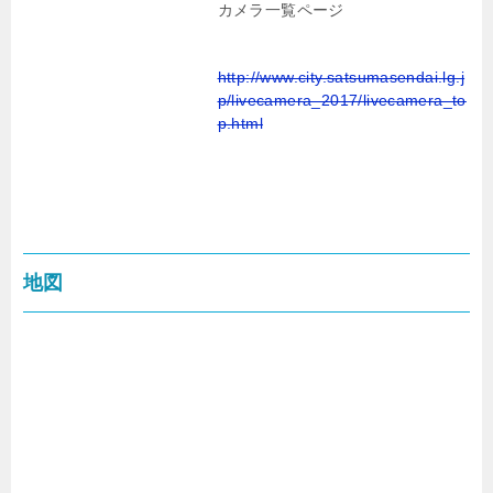
カメラ一覧ページ
http://www.city.satsumasendai.lg.j
p/livecamera_2017/livecamera_to
p.html
地図