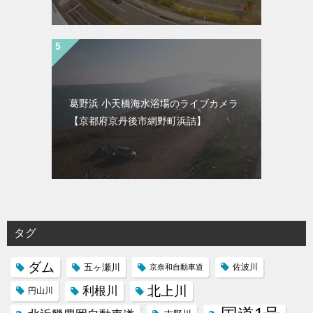
葛野浜 小天橋海水浴場のライブカメラ
【京都府京丹後市網野町浜詰】
タグ
ダム
五ヶ瀬川
京奈和自動車道
佐波川
北上川
利根川
円山川