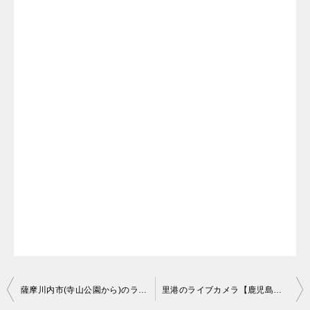
投
薩摩川内市(寺山公園から)のライブカメラ【鹿児島県薩摩川内市天辰町】
里港のライブカメラ【鹿児島県薩摩川内市里町】
稿