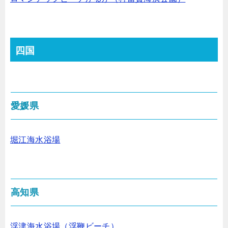
四国
愛媛県
堀江海水浴場
高知県
浮津海水浴場（浮鞭ビーチ）