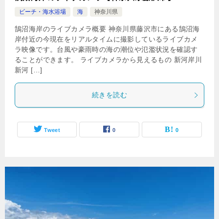
ビーチ・海水浴場
海
神奈川県
鵠沼海岸のライブカメラ概要 神奈川県藤沢市にある鵠沼海
岸付近の今現在をリアルタイムに撮影しているライブカメ
ラ映像です。台風や豪雨時の海の潮位や氾濫状況を確認す
ることができます。 ライブカメラから見えるもの 新河岸川
新河 […]
続きを読む
Tweet
0
0