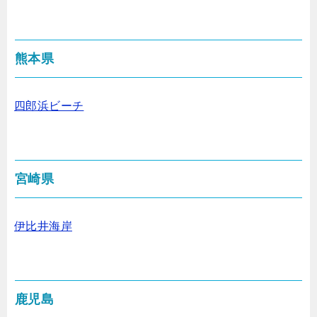
熊本県
四郎浜ビーチ
宮崎県
伊比井海岸
鹿児島