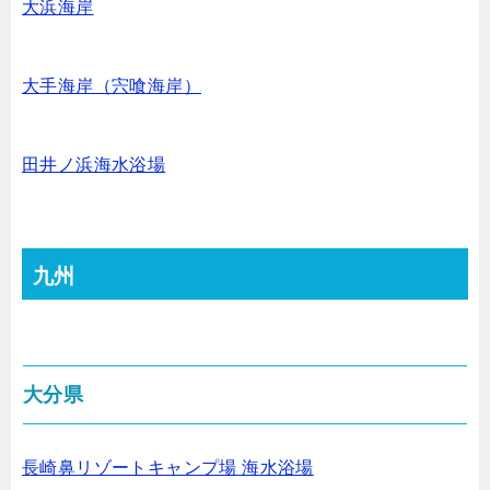
大浜海岸
大手海岸（宍喰海岸）
田井ノ浜海水浴場
九州
大分県
長崎鼻リゾートキャンプ場 海水浴場