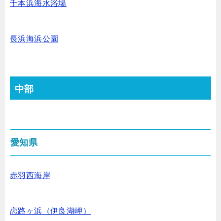
千本浜海水浴場
長浜海浜公園
中部
愛知県
赤羽西海岸
恋路ヶ浜（
伊良湖岬）