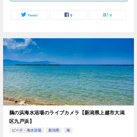
Tweet
0
0
鵜の浜海水浴場のライブカメラ【新潟県上越市大潟
区九戸浜】
ビーチ・海水浴場
新潟県
海