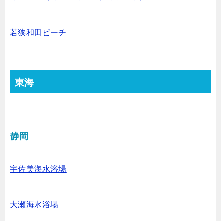
若狭和田ビーチ
東海
静岡
宇佐美海水浴場
大瀬海水浴場