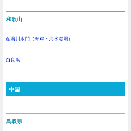
和歌山
産湯川水門（海岸・海水浴場）
白良浜
中国
鳥取県