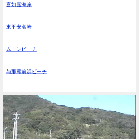
喜如嘉海岸
東平安名崎
ムーンビーチ
与那覇前浜ビーチ