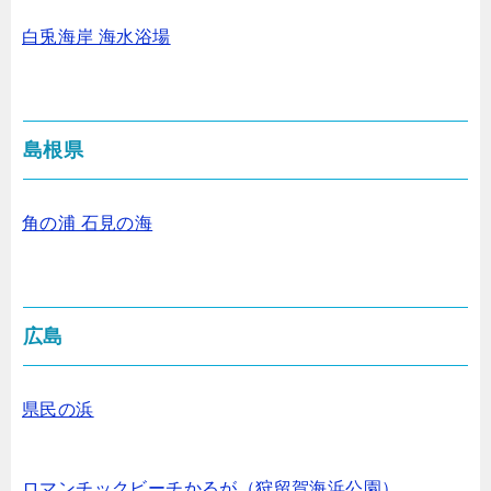
白兎海岸 海水浴場
島根県
角の浦 石見の海
広島
県民の浜
ロマンチックビーチかるが（狩留賀海浜公園）