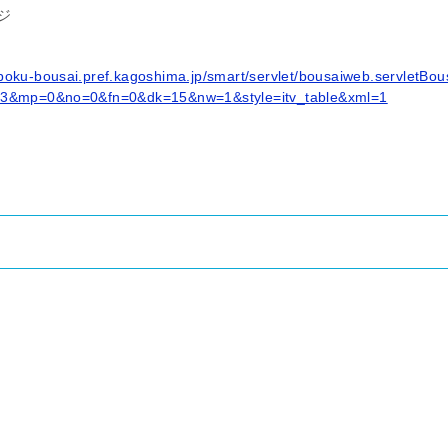
ジ
boku-bousai.pref.kagoshima.jp/smart/servlet/bousaiweb.servletBou
=3&mp=0&no=0&fn=0&dk=15&nw=1&style=itv_table&xml=1