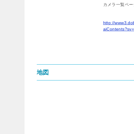
カメラ一覧ペー
http://www3.do
aiContents?sv
地図