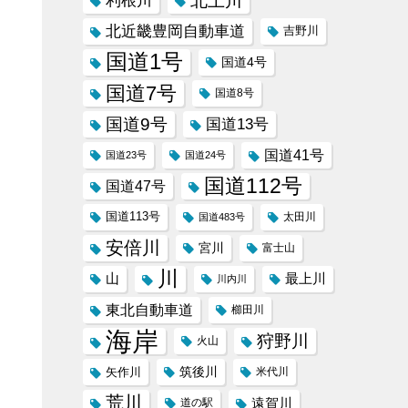
北上川
利根川
北近畿豊岡自動車道
吉野川
国道1号
国道4号
国道7号
国道8号
国道9号
国道13号
国道41号
国道23号
国道24号
国道112号
国道47号
国道113号
太田川
国道483号
安倍川
宮川
富士山
川
山
最上川
川内川
東北自動車道
櫛田川
海岸
狩野川
火山
筑後川
矢作川
米代川
荒川
遠賀川
道の駅