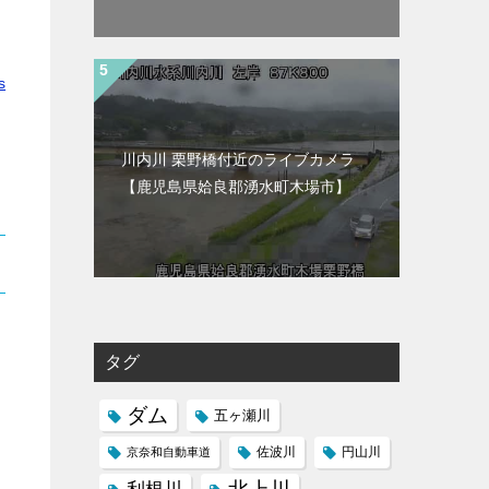
s
川内川 栗野橋付近のライブカメラ
【鹿児島県姶良郡湧水町木場市】
タグ
ダム
五ヶ瀬川
京奈和自動車道
佐波川
円山川