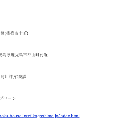
橋(指宿市十町)
5 鹿児島県鹿児島市郡山町付近
 河川課,砂防課
プページ
boku-bousai.pref.kagoshima.jp/index.html