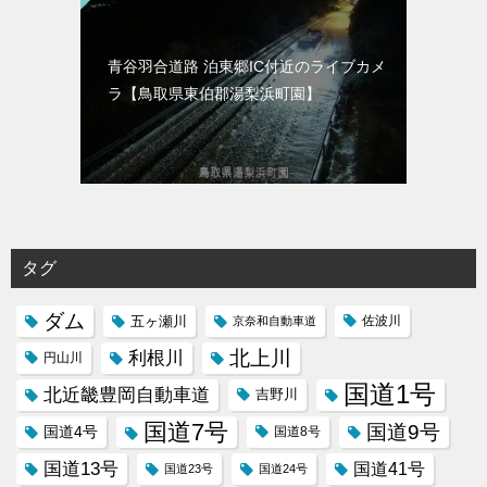
青谷羽合道路 泊東郷IC付近のライブカメ
ラ【鳥取県東伯郡湯梨浜町園】
タグ
ダム
五ヶ瀬川
京奈和自動車道
佐波川
北上川
利根川
円山川
国道1号
北近畿豊岡自動車道
吉野川
国道7号
国道9号
国道4号
国道8号
国道13号
国道41号
国道23号
国道24号