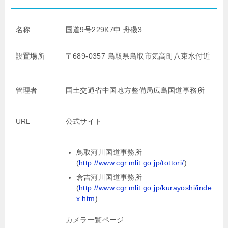
名称
国道9号229K7中 舟磯3
設置場所
〒689-0357 鳥取県鳥取市気高町八束水付近
管理者
国土交通省中国地方整備局広島国道事務所
URL
公式サイト
鳥取河川国道事務所
(
http://www.cgr.mlit.go.jp/tottori/
)
倉吉河川国道事務所
(
http://www.cgr.mlit.go.jp/kurayoshi/inde
x.htm
)
カメラ一覧ページ