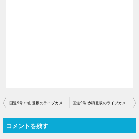
投
国道9号 中山登坂のライブカメラ【鳥取県大山町松河原】
国道9号 赤碕登坂のライブカメラ【鳥取県東伯郡琴浦町箆津】
稿
ナ
コメントを残す
ビ