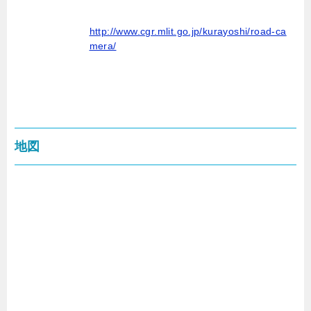
http://www.cgr.mlit.go.jp/kurayoshi/road-ca
mera/
地図