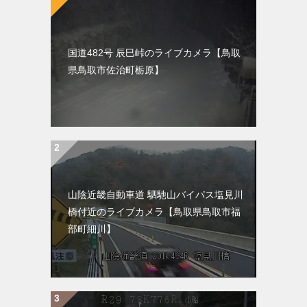
国道482号 辰巳峠のライブカメラ【鳥取
県鳥取市佐治町栃原】
山陰近畿自動車道 駟馳山バイパス塩見川
橋付近のライブカメラ【鳥取県鳥取市福
部町細川】