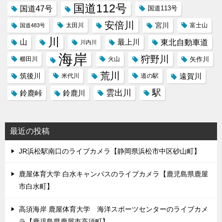
国道112号
国道47号
国道113号
安倍川
宮川
太田川
国道483号
富士山
川
東北自動車道
山
最上川
川内川
海岸
狩野川
櫛田川
火山
矢作川
荒川
筑後川
遠賀川
米代川
道の駅
駅
雲出川
鈴鹿峠
鈴鹿川
最近の投稿
JR浜松駅南口のライブカメラ【静岡県浜松市中区砂山町】
鹿屋体育大学 白水キャンパスのライブカメラ【鹿児島県鹿屋
市白水町】
高須海岸 鹿屋体育大学 海洋スポーツセンターのライブカメ
ラ【鹿児島県鹿屋市高須町】