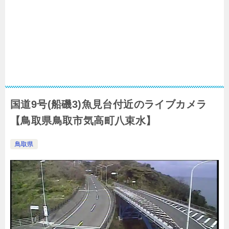
国道9号(船磯3)魚見台付近のライブカメラ
【鳥取県鳥取市気高町八束水】
鳥取県