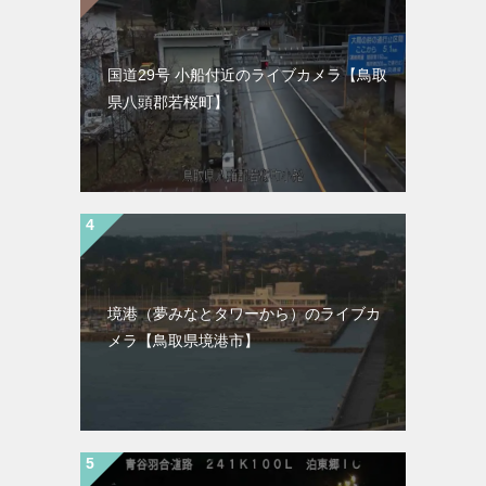
国道29号 小船付近のライブカメラ【鳥取
県八頭郡若桜町】
境港（夢みなとタワーから）のライブカ
メラ【鳥取県境港市】