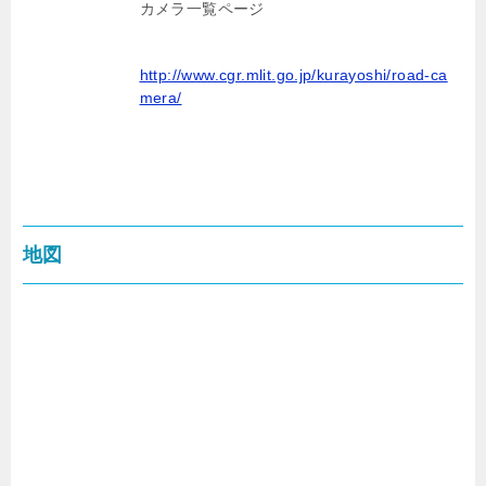
カメラ一覧ページ
http://www.cgr.mlit.go.jp/kurayoshi/road-ca
mera/
地図