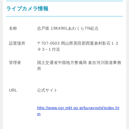
ライブカメラ情報
名称
志戸坂 19K490LあわくらTN起点
設置場所
〒707-0503 岡山県英田郡西粟倉村影石１２
９３−１付近
管理者
国土交通省中国地方整備局
倉吉河川国道事務
所
URL
公式サイト
http://www.cgr.mlit.go.jp/kurayoshi/index.ht
m