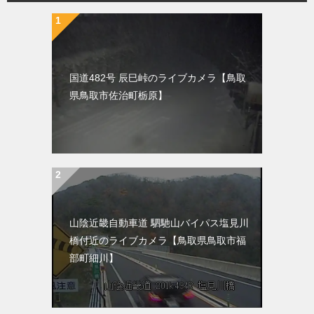
国道482号 辰巳峠のライブカメラ【鳥取
県鳥取市佐治町栃原】
山陰近畿自動車道 駟馳山バイパス塩見川
橋付近のライブカメラ【鳥取県鳥取市福
部町細川】