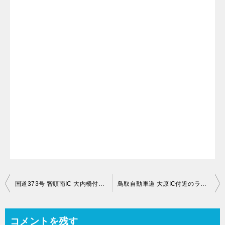
投
国道373号 智頭南IC 大内橋付近のライブカメラ【鳥取県八頭郡智頭町大内】
鳥取自動車道 大原IC付近のライブカメラ【岡山県美作市今岡】
稿
ナ
コメントを残す