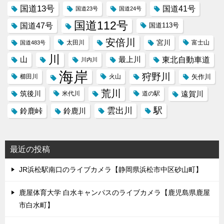
国道13号
国道41号
国道23号
国道24号
国道112号
国道47号
国道113号
安倍川
宮川
太田川
国道483号
富士山
川
東北自動車道
山
最上川
川内川
海岸
狩野川
櫛田川
火山
矢作川
荒川
筑後川
遠賀川
米代川
道の駅
駅
雲出川
鈴鹿峠
鈴鹿川
最近の投稿
JR浜松駅南口のライブカメラ【静岡県浜松市中区砂山町】
鹿屋体育大学 白水キャンパスのライブカメラ【鹿児島県鹿屋
市白水町】