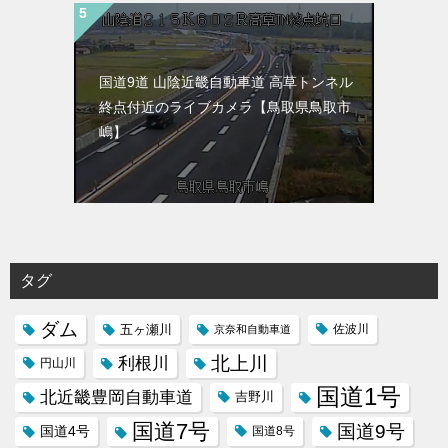
国道9道 山陰近畿自動車道 高草トンネル
終点付近のライブカメラ【鳥取県鳥取市
嶋】
タグ
ダム
五ヶ瀬川
京奈和自動車道
佐波川
北上川
利根川
円山川
国道1号
北近畿豊岡自動車道
吉野川
国道7号
国道9号
国道4号
国道8号