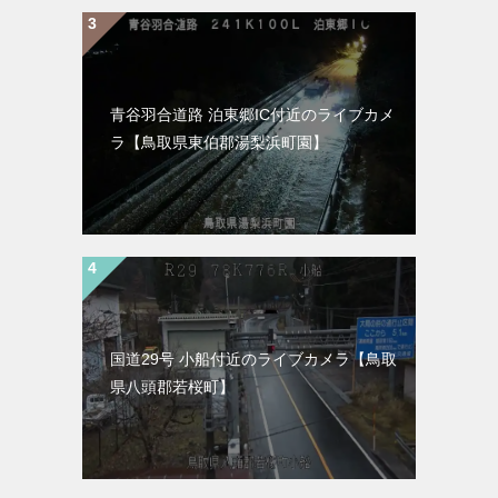
青谷羽合道路 泊東郷IC付近のライブカメ
ラ【鳥取県東伯郡湯梨浜町園】
国道29号 小船付近のライブカメラ【鳥取
県八頭郡若桜町】