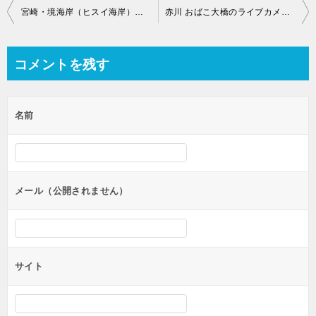
投
宮崎・境海岸（ヒスイ海岸）のライブカメラ【富山県下新川郡】
赤川 おばこ大橋のライブカメラ【山形県酒田市】
稿
ナ
コメントを残す
ビ
ゲ
名前
ー
シ
ョ
ン
メール（公開されません）
サイト