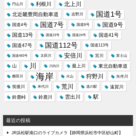
北上川
利根川
円山川
国道1号
北近畿豊岡自動車道
吉野川
国道7号
国道9号
国道4号
国道8号
国道13号
国道41号
国道23号
国道24号
国道112号
国道47号
国道113号
安倍川
宮川
太田川
国道483号
富士山
川
東北自動車道
山
最上川
川内川
海岸
狩野川
櫛田川
火山
矢作川
荒川
筑後川
遠賀川
米代川
道の駅
駅
雲出川
鈴鹿峠
鈴鹿川
最近の投稿
JR浜松駅南口のライブカメラ【静岡県浜松市中区砂山町】