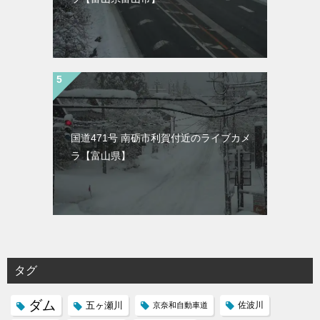
国道471号 南砺市利賀付近のライブカメ
ラ【富山県】
タグ
ダム
五ヶ瀬川
京奈和自動車道
佐波川