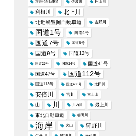
京奈和自動車道
佐波川
円山川
北上川
利根川
北近畿豊岡自動車道
吉野川
国道1号
国道4号
国道7号
国道8号
国道9号
国道13号
国道41号
国道23号
国道24号
国道112号
国道47号
国道113号
太田川
国道483号
安倍川
宮川
富士山
川
山
最上川
川内川
東北自動車道
櫛田川
海岸
狩野川
火山
筑後川
矢作川
米代川