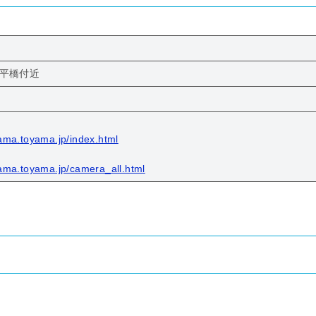
 平橋付近
ama.toyama.jp/index.html
ama.toyama.jp/camera_all.html