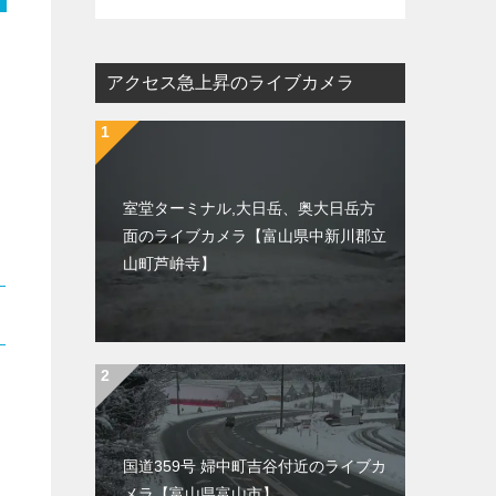
アクセス急上昇のライブカメラ
室堂ターミナル,大日岳、奥大日岳方
面のライブカメラ【富山県中新川郡立
山町芦峅寺】
国道359号 婦中町吉谷付近のライブカ
メラ【富山県富山市】