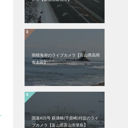
雨晴海岸のライブカメラ【富山県高岡
市太田】
国道415号 萩浦橋(千原崎)付近のライ
ブカメラ【富山県富山市草島】