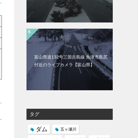
富山県道132号三箇吉島線 魚津市島尻
付近のライブカメラ【富山県】
タグ
ダム
五ヶ瀬川