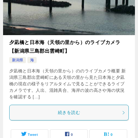
夕凪橋と日本海（天領の里から）のライブカメラ
【新潟県三島郡出雲崎町】
新潟県
海
夕凪橋と日本海（天領の里から）ののライブカメラ概要 新
潟県三島郡出雲崎町にある天領の里から見た日本海と夕凪
橋の現在の様子をリアルタイムで見ることができるライブ
カメラです。人出、混雑具合、海岸の波の高さや海の状況
を確認する […]
続きを読む
Tweet
0
0