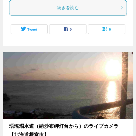
続きを読む
Tweet
0
0
珸瑤瑁水道（納沙布岬灯台から）のライブカメラ
【北海道根室市】