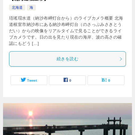
北海道
海
珸瑤瑁水道（納沙布岬灯台から）のライブカメラ概要 北海
道根室市納沙布にある納沙布岬灯台（のさっぷみさきとう
だい）からの映像をリアルタイムで見ることができるライ
ブカメラです。日の出を見たり現在の海岸、波の高さの確
認にもどう […]
続きを読む
Tweet
0
0