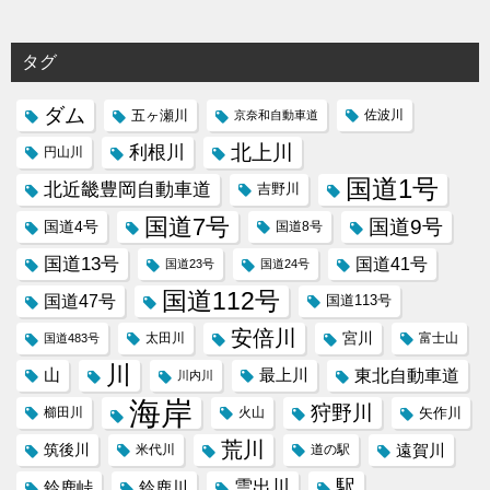
タグ
ダム
五ヶ瀬川
京奈和自動車道
佐波川
北上川
利根川
円山川
国道1号
北近畿豊岡自動車道
吉野川
国道7号
国道9号
国道4号
国道8号
国道13号
国道41号
国道23号
国道24号
国道112号
国道47号
国道113号
安倍川
宮川
太田川
国道483号
富士山
川
東北自動車道
山
最上川
川内川
海岸
狩野川
櫛田川
火山
矢作川
荒川
筑後川
遠賀川
米代川
道の駅
駅
雲出川
鈴鹿峠
鈴鹿川