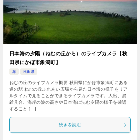
日本海の夕陽（ねむの丘から）のライブカメラ【秋
田県にかほ市象潟町】
海
秋田県
ねむの丘のライブカメラ概要 秋田県にかほ市象潟町にある
道の駅 ねむの丘ふれあい広場から見た日本海の様子をリア
ルタイムで見ることができるライブカメラです。人出、混
雑具合、海岸の波の高さや日本海に沈む夕陽の様子を確認
すること […]
続きを読む